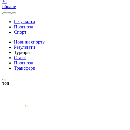
+
1
обране
Результати
Прогнози
Спорт
Новини спорту
Результати
Турніри
Статті
Прогнози
Трансфери
топ