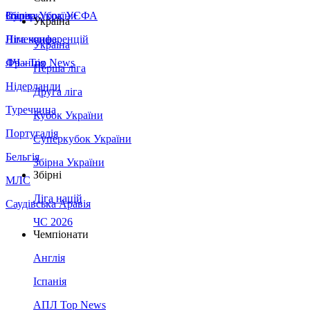
Збірна України
Італія
Суперкубок УЄФА
Україна
Німеччина
Ліга конференцій
Україна
Франція
ЛЧ - Top News
Перша ліга
Нідерланди
Друга ліга
Туреччина
Кубок України
Португалія
Суперкубок України
Бельгія
Збірна України
Збірні
МЛС
Ліга націй
Саудівська Аравія
ЧС 2026
Чемпіонати
Англія
Іспанія
АПЛ Top News