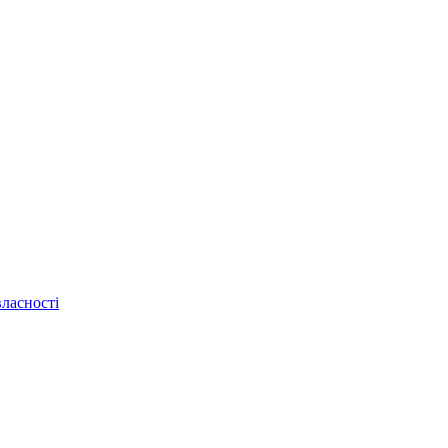
ласності