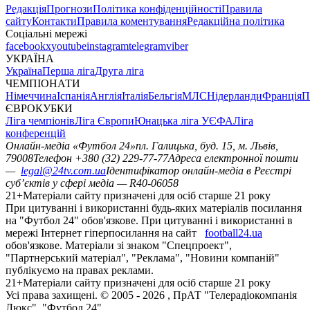
Редакція
Прогнози
Політика конфіденційності
Правила
сайту
Контакти
Правила коментування
Редакційна політика
Соціальні мережі
facebook
x
youtube
instagram
telegram
viber
УКРАЇНА
Україна
Перша ліга
Друга ліга
ЧЕМПІОНАТИ
Німеччина
Іспанія
Англія
Італія
Бельгія
МЛС
Нідерланди
Франція
П
ЄВРОКУБКИ
Ліга чемпіонів
Ліга Європи
Юнацька ліга УЄФА
Ліга
конференцій
Онлайн-медіа «Футбол 24»
пл. Галицька, буд. 15, м. Львів,
79008
Телефон +380 (32) 229-77-77
Адреса електронної пошти
—
legal@24tv.com.ua
Ідентифікатор онлайн-медіа в Реєстрі
суб’єктів у сфері медіа — R40-06058
21+
Матеріали сайту призначені для осіб старше 21 року
При цитуванні і використанні будь-яких матеріалів посилання
на "Футбол 24" обов'язкове. При цитуванні і використанні в
мережі Інтернет гіперпосилання на сайт
football24.ua
обов'язкове. Матеріали зі знаком "Спецпроект",
"Партнерський матеріал", "Реклама", "Новини компаній"
публікуємо на правах реклами.
21+
Матеріали сайту призначені для осіб старше 21 року
Усi права захищенi. © 2005 -
2026
, ПрАТ "Телерадіокомпанія
Люкс". "Футбол 24".