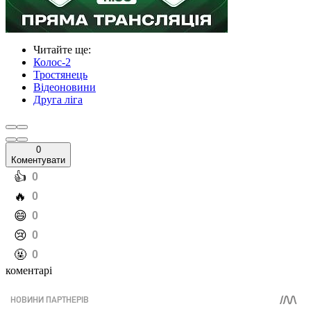
Читайте ще
:
Колос-2
Тростянець
Відеоновини
Друга ліга
0
Коментувати
️👍
0
️🔥
0
️😄
0
️😢
0
️🤬
0
коментарі