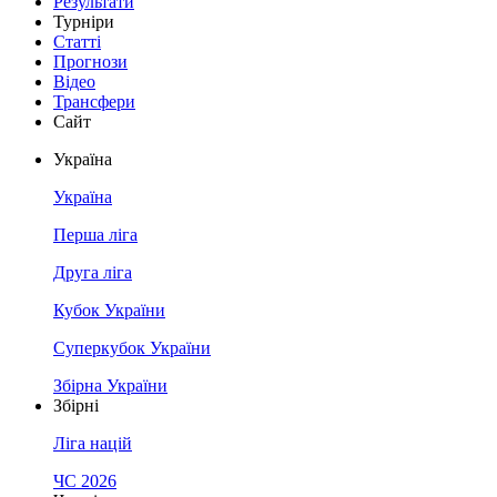
Результати
Турніри
Статті
Прогнози
Відео
Трансфери
Сайт
Україна
Україна
Перша ліга
Друга ліга
Кубок України
Суперкубок України
Збірна України
Збірні
Ліга націй
ЧС 2026