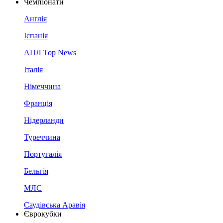
Чемпіонати
Англія
Іспанія
АПЛ Top News
Італія
Німеччина
Франція
Нідерланди
Туреччина
Португалія
Бельгія
МЛС
Саудівська Аравія
Єврокубки