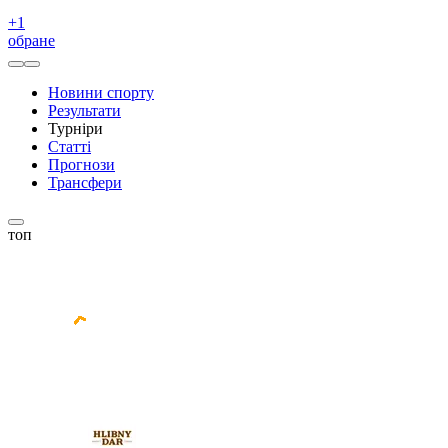
+
1
обране
Новини спорту
Результати
Турніри
Статті
Прогнози
Трансфери
топ