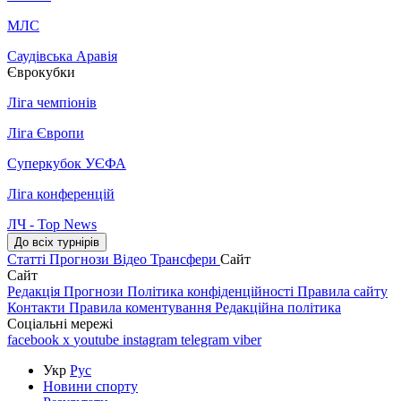
МЛС
Саудівська Аравія
Єврокубки
Ліга чемпіонів
Ліга Європи
Суперкубок УЄФА
Ліга конференцій
ЛЧ - Top News
До всіх турнірів
Статті
Прогнози
Відео
Трансфери
Сайт
Сайт
Редакція
Прогнози
Політика конфіденційності
Правила сайту
Контакти
Правила коментування
Редакційна політика
Соціальні мережі
facebook
x
youtube
instagram
telegram
viber
Укр
Рус
Новини спорту