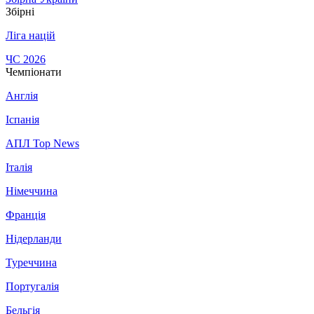
Збірні
Ліга націй
ЧС 2026
Чемпіонати
Англія
Іспанія
АПЛ Top News
Італія
Німеччина
Франція
Нідерланди
Туреччина
Португалія
Бельгія