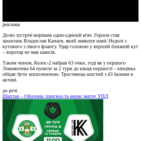
Video
реклама
Долю зустрічі вирішив один-єдиний м'яч. Героєм став
захисник Владислав Канаєв, який замкнув навіс Недолі з
кутового з лівого флангу. Удар головою у верхній ближній кут
– воротар не мав шансів.
Таким чином, Колос-2 набрав 63 очки, тоді як у першого
Локомотива 64 пункти за 2 тури до кінця першості – кінцівка
обіцяє бути захоплюючою. Тростянець шостий з 43 балами в
активі.
до речі
Шахтар – Оболонь: прогноз та анонс матчу УПЛ