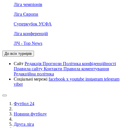
Ліга чемпіонів
Ліга Європи
Суперкубок УЄФА
Ліга конференцій
ЛЧ - Top News
До всіх турнірів
Сайт
Редакція
Прогнози
Політика конфіденційності
Правила сайту
Контакти
Правила коментування
Редакційна політика
Соціальні мережі
facebook
x
youtube
instagram
telegram
viber
Футбол 24
Новини футболу
Друга ліга