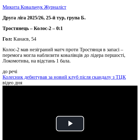
Микита Ковальчук
Журналіст
Друга ліга 2025/26, 25-й тур, група Б.
Тростянець – Колос-2 – 0:1
Гол:
Канаєв, 54
Колос-2 мав незіграний матч проти Тростянця в запасі –
перемога могла наблизити ковалівців до лідера першості,
Локомотива, на відстань 1 бала.
до речі
Колесник дебютував за новий клуб після скандалу з ТЦК
відео дня
Play