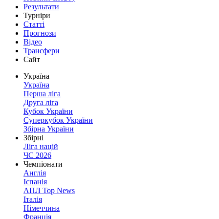
Результати
Турніри
Статті
Прогнози
Відео
Трансфери
Сайт
Україна
Україна
Перша ліга
Друга ліга
Кубок України
Суперкубок України
Збірна України
Збірні
Ліга націй
ЧС 2026
Чемпіонати
Англія
Іспанія
АПЛ Top News
Італія
Німеччина
Франція