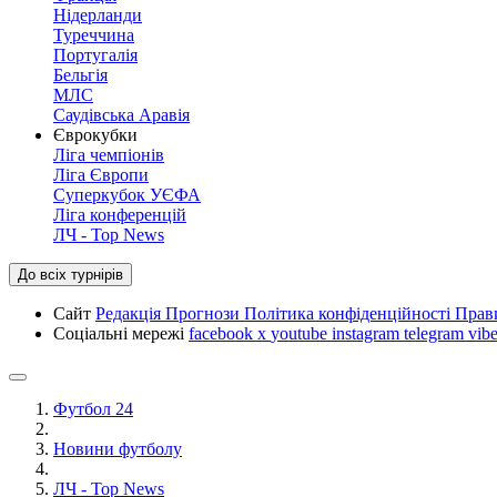
Нідерланди
Туреччина
Португалія
Бельгія
МЛС
Саудівська Аравія
Єврокубки
Ліга чемпіонів
Ліга Європи
Суперкубок УЄФА
Ліга конференцій
ЛЧ - Top News
До всіх турнірів
Сайт
Редакція
Прогнози
Політика конфіденційності
Прав
Соціальні мережі
facebook
x
youtube
instagram
telegram
vibe
Футбол 24
Новини футболу
ЛЧ - Top News