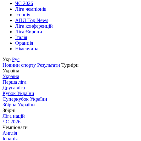
ЧС 2026
Ліга чемпіонів
Іспанія
АПЛ Top News
Ліга конференцій
Ліга Європи
Італія
Франція
Німеччина
Укр
Рус
Новини спорту
Результати
Турніри
Україна
Україна
Перша ліга
Друга ліга
Кубок України
Суперкубок України
Збірна України
Збірні
Ліга націй
ЧС 2026
Чемпіонати
Англія
Іспанія