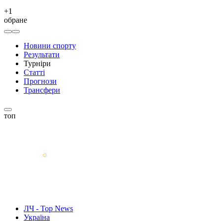
+
1
обране
Новини спорту
Результати
Турніри
Статті
Прогнози
Трансфери
топ
ЛЧ - Top News
Україна