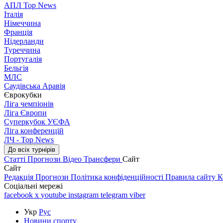
АПЛ Top News
Італія
Німеччина
Франція
Нідерланди
Туреччина
Португалія
Бельгія
МЛС
Саудівська Аравія
Єврокубки
Ліга чемпіонів
Ліга Європи
Суперкубок УЄФА
Ліга конференцій
ЛЧ - Top News
До всіх турнірів
Статті
Прогнози
Відео
Трансфери
Сайт
Сайт
Редакція
Прогнози
Політика конфіденційності
Правила сайту
К
Соціальні мережі
facebook
x
youtube
instagram
telegram
viber
Укр
Рус
Новини спорту