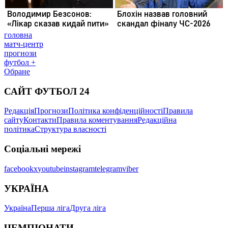
головна
матч-центр
прогнози
футбол +
Обране
САЙТ ФУТБОЛ 24
Редакція
Прогнози
Політика конфіденційності
Правила
сайту
Контакти
Правила коментування
Редакційна
політика
Структура власності
Соціальні мережі
facebook
x
youtube
instagram
telegram
viber
УКРАЇНА
Україна
Перша ліга
Друга ліга
ЧЕМПІОНАТИ