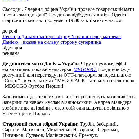
Сьогодні, 7 червня, збірна України проведе товариський матч
проти команди Данії. Поєдинок відбудеться в місті Оденсе,
стартовий свисток пролунає о 19:30 за київським часом.
до речі
Легенда Динамо застеріг збірну України перед матчем з
Данією – вказав на сильну сторону суперника
відео дня
реклама
Де дивитися матч Данія – Україна?
Гру в прямому ефірі
ексклюзивно покаже медіасервіс
MEGOGO
.
Поєдинок буде
доступний для перегляду на OTT-платформі за передплатою
"Спорт" і в усіх пакетах "MEGOPACK", а також на телеканалі
"MEGOGO Футбол Перший".
Зазначимо, що з перших хвилин гру розпочнуть захисник Ілля
Забарний та хавбек Руслан Маліновський. Андреа Мальдера
зробив лише дві зміни у стартовій одинадцятці порівняно з
матчем проти Польщі.
Стартовий склад збірної України:
Трубін, Забарний,
Сарапій, Матвієнко, Миколенко, Назарина, Очеретько,
Циганков, Судаков, Маліновський, Яремчук.