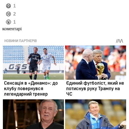
️😄
1
️😢
2
️🤬
1
коментарі