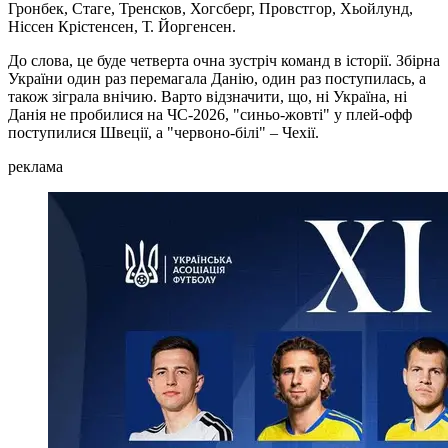
Гронбек, Стаге, Тренсков, Хогсберг, Провстгор, Хьойлунд,
Ніссен Крістенсен, Т. Йоргенсен.
До слова, це буде четверта очна зустріч команд в історії. Збірна
України один раз перемагала Данію, один раз поступилась, а
також зіграла внічию. Варто відзначити, що, ні Україна, ні
Данія не пробилися на ЧС-2026, "синьо-жовті" у плей-офф
поступилися Швеції, а "червоно-білі" – Чехії.
реклама