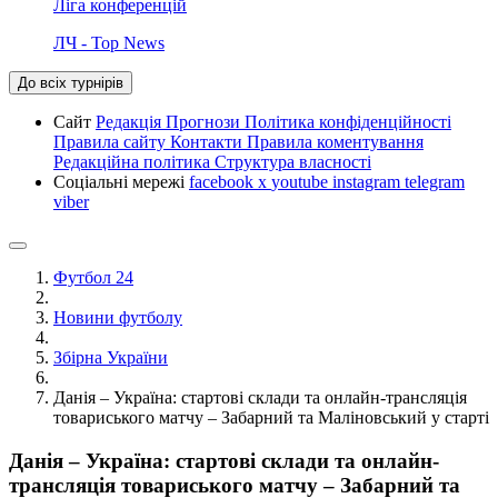
Ліга конференцій
ЛЧ - Top News
До всіх турнірів
Сайт
Редакція
Прогнози
Політика конфіденційності
Правила сайту
Контакти
Правила коментування
Редакційна політика
Структура власності
Соціальні мережі
facebook
x
youtube
instagram
telegram
viber
Футбол 24
Новини футболу
Збірна України
Данія – Україна: стартові склади та онлайн-трансляція
товариського матчу – Забарний та Маліновський у старті
Данія – Україна: стартові склади та онлайн-
трансляція товариського матчу – Забарний та