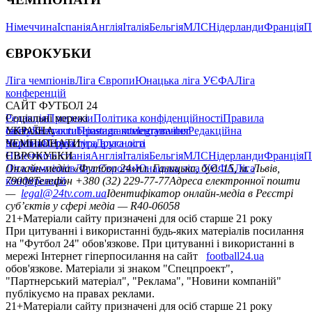
Німеччина
Іспанія
Англія
Італія
Бельгія
МЛС
Нідерланди
Франція
П
ЄВРОКУБКИ
Ліга чемпіонів
Ліга Європи
Юнацька ліга УЄФА
Ліга
конференцій
САЙТ ФУТБОЛ 24
Редакція
Соціальні мережі
Прогнози
Політика конфіденційності
Правила
сайту
facebook
УКРАЇНА
Контакти
x
youtube
Правила коментування
instagram
telegram
viber
Редакційна
політика
Україна
ЧЕМПІОНАТИ
Перша ліга
Структура власності
Друга ліга
Німеччина
ЄВРОКУБКИ
Іспанія
Англія
Італія
Бельгія
МЛС
Нідерланди
Франція
П
Ліга чемпіонів
Онлайн-медіа «Футбол 24»
Ліга Європи
Юнацька ліга УЄФА
пл. Галицька, буд. 15, м. Львів,
Ліга
конференцій
79008
Телефон +380 (32) 229-77-77
Адреса електронної пошти
—
legal@24tv.com.ua
Ідентифікатор онлайн-медіа в Реєстрі
суб’єктів у сфері медіа — R40-06058
21+
Матеріали сайту призначені для осіб старше 21 року
При цитуванні і використанні будь-яких матеріалів посилання
на "Футбол 24" обов'язкове. При цитуванні і використанні в
мережі Інтернет гіперпосилання на сайт
football24.ua
обов'язкове. Матеріали зі знаком "Спецпроект",
"Партнерський матеріал", "Реклама", "Новини компаній"
публікуємо на правах реклами.
21+
Матеріали сайту призначені для осіб старше 21 року