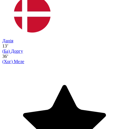
Данія
13’
(Ба)
Доргу
36’
(Хог)
Меле