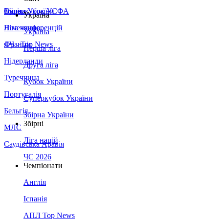
Збірна України
Італія
Суперкубок УЄФА
Україна
Німеччина
Ліга конференцій
Україна
Франція
ЛЧ - Top News
Перша ліга
Нідерланди
Друга ліга
Туреччина
Кубок України
Португалія
Суперкубок України
Бельгія
Збірна України
Збірні
МЛС
Ліга націй
Саудівська Аравія
ЧС 2026
Чемпіонати
Англія
Іспанія
АПЛ Top News