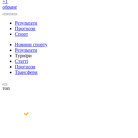
+
1
обране
Результати
Прогнози
Спорт
Новини спорту
Результати
Турніри
Статті
Прогнози
Трансфери
топ