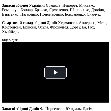
Запасні збірної України:
Єрмаков, Нещерет, Михавко,
Романчук, Бондар, Бражко, Ярмоленко, Шапаренко, Довбик,
Ігнатенко, Назаренко, Пономаренко, Бондаренко, Синчук.
Стартовий склад збірної Данії:
Хермансен, Андерсен, Меле,
Крістенсен, Еріксен, Осула, Фрохольдт, Доргу, Ба, Гох,
Хьойберг.
відео дня
Play
Video
Запасні збірної Данії:
Ф. Йоргенсен, Юнгдаль, Дагім,