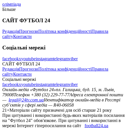
олімпіада
Більше
САЙТ ФУТБОЛ 24
Редакція
Прогнози
Політика конфіденційності
Правила
сайту
Контакти
Соціальні мережі
facebook
x
youtube
instagram
telegram
viber
САЙТ ФУТБОЛ 24
Редакція
Прогнози
Політика конфіденційності
Правила
сайту
Контакти
Соціальні мережі
facebook
x
youtube
instagram
telegram
viber
Онлайн-медіа «Футбол 24»
пл. Галицька, буд. 15, м. Львів,
79008
Телефон +380 (32) 229-77-77
Адреса електронної пошти
—
legal@24tv.com.ua
Ідентифікатор онлайн-медіа в Реєстрі
суб’єктів у сфері медіа — R40-06058
21+
Матеріали сайту призначені для осіб старше 21 року
При цитуванні і використанні будь-яких матеріалів посилання
на "Футбол 24" обов'язкове. При цитуванні і використанні в
мережі Інтернет гіперпосилання на сайт
football24.ua