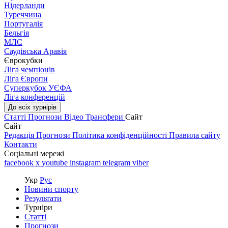
Нідерланди
Туреччина
Португалія
Бельгія
МЛС
Саудівська Аравія
Єврокубки
Ліга чемпіонів
Ліга Європи
Суперкубок УЄФА
Ліга конференцій
До всіх турнірів
Статті
Прогнози
Відео
Трансфери
Сайт
Сайт
Редакція
Прогнози
Політика конфіденційності
Правила сайту
Контакти
Соціальні мережі
facebook
x
youtube
instagram
telegram
viber
Укр
Рус
Новини спорту
Результати
Турніри
Статті
Прогнози