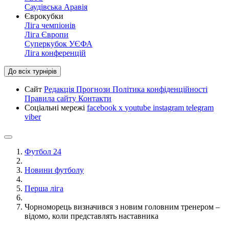
Саудівська Аравія
Єврокубки
Ліга чемпіонів
Ліга Європи
Суперкубок УЄФА
Ліга конференцій
До всіх турнірів
Сайт
Редакція
Прогнози
Політика конфіденційності
Правила сайту
Контакти
Соціальні мережі
facebook
x
youtube
instagram
telegram
viber
Футбол 24
Новини футболу
Перша ліга
Чорноморець визначився з новим головним тренером –
відомо, коли представлять наставника