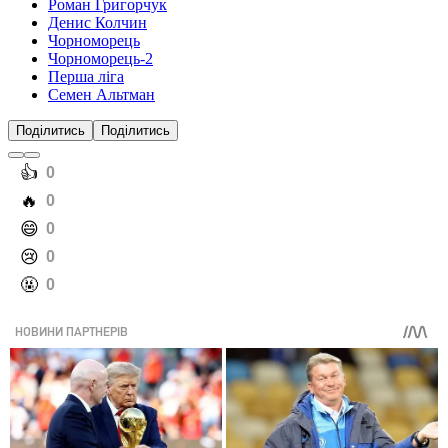
Роман Григорчук
Денис Колчин
Чорноморець
Чорноморець-2
Перша ліга
Семен Альтман
Поділитись
Поділитись
️👍
0
️🔥
0
️😄
0
️😢
0
️🤬
0