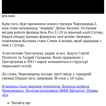
Video
реклама
Крім того, буде призначено нового тренера Чорноморця-2,
ним стане вихованець "моряків" Денис Колчин. Останнім
місцем роботи фахівця були Рух U-19 та жіночий клуб Сістерс.
Наразі обидва тренери формують свої штаби. Імовірно,
помічником Колчина стане Семен Альтман, який працював з
ним у Сістерс.
Асистентами Григорчука, радше за все, будуть Сергій
Політило та Андрій Глущенко. Вони працювали з
Григорчуком в ЛНЗ і наразі залишаються в структурі
черкаського клубу.
До слова, Чорноморець посідає третє місце у турнірній
таблиці Першої ліги, набравши 38 очок у 18 турах.
Буковина стала зимовим чемпіоном, Ворскла розбила
Чорноморець, Поділля розгромило МФК Металург: Перша
ліга
Читайте ще
: