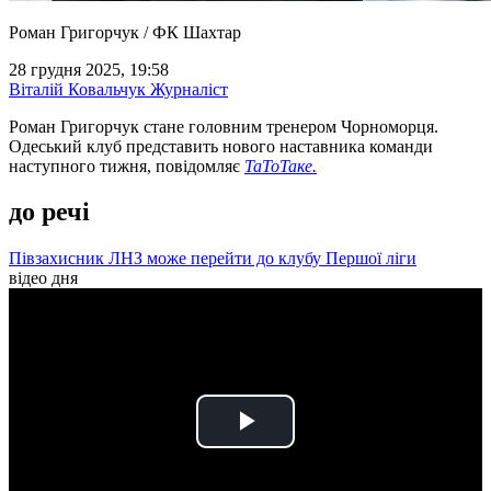
Роман Григорчук / ФК Шахтар
28 грудня 2025, 19:58
Віталій Ковальчук
Журналіст
Роман Григорчук стане головним тренером Чорноморця.
Одеський клуб представить нового наставника команди
наступного тижня, повідомляє
ТаТоТаке.
до речі
Півзахисник ЛНЗ може перейти до клубу Першої ліги
відео дня
Play