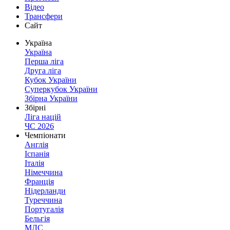
Відео
Трансфери
Сайт
Україна
Україна
Перша ліга
Друга ліга
Кубок України
Суперкубок України
Збірна України
Збірні
Ліга націй
ЧС 2026
Чемпіонати
Англія
Іспанія
Італія
Німеччина
Франція
Нідерланди
Туреччина
Португалія
Бельгія
МЛС