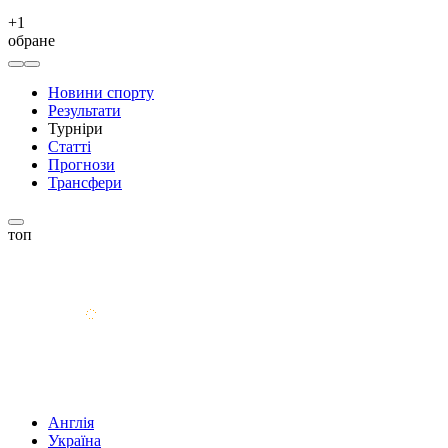
+
1
обране
Новини спорту
Результати
Турніри
Статті
Прогнози
Трансфери
топ
Англія
Україна