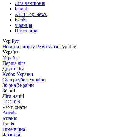
Ліга чемпіонів
Іспанія
АПЛ Top News
Італія
Франція
Німеччина
Укр
Рус
Новини спорту
Результати
Турніри
Україна
Україна
Перша ліга
Друга ліга
Кубок України
Суперкубок України
Збірна України
Збірні
Ліга націй
ЧС 2026
Чемпіонати
Англія
Іспанія
Італія
Німеччина
Франція