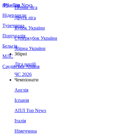
Франція
ЛЧ - Top News
Перша ліга
Нідерланди
Друга ліга
Туреччина
Кубок України
Португалія
Суперкубок України
Бельгія
Збірна України
Збірні
МЛС
Ліга націй
Саудівська Аравія
ЧС 2026
Чемпіонати
Англія
Іспанія
АПЛ Top News
Італія
Німеччина