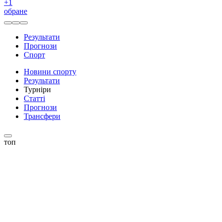
+
1
обране
Результати
Прогнози
Спорт
Новини спорту
Результати
Турніри
Статті
Прогнози
Трансфери
топ