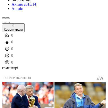
Англія 2013/14
Англія
0
Коментувати
️👍
0
️🔥
0
️😄
0
️😢
0
️🤬
0
коментарі