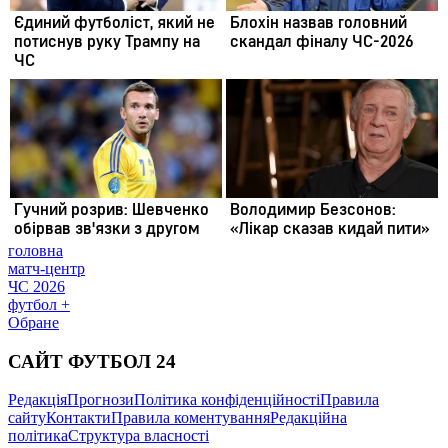
головна
матч-центр
ЧС 2026
футбол +
Обране
САЙТ ФУТБОЛ 24
Редакція
Прогнози
Політика конфіденційності
Правила
сайту
Контакти
Правила коментування
Редакційна
політика
Структура власності