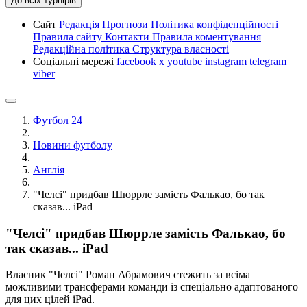
До всіх турнірів
Сайт
Редакція
Прогнози
Політика конфіденційності
Правила сайту
Контакти
Правила коментування
Редакційна політика
Структура власності
Соціальні мережі
facebook
x
youtube
instagram
telegram
viber
Футбол 24
Новини футболу
Англія
"Челсі" придбав Шюррле замість Фалькао, бо так
сказав... iPad
"Челсі" придбав Шюррле замість Фалькао, бо
так сказав... iPad
Власник "Челсі" Роман Абрамович стежить за всіма
можливими трансферами команди із спеціально адаптованого
для цих цілей iPad.