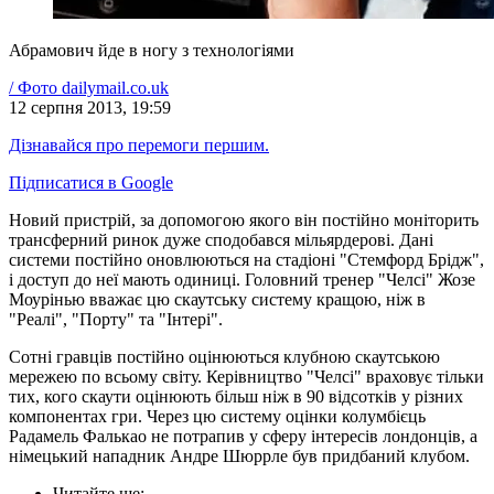
Абрамович йде в ногу з технологіями
/
Фото
dailymail.co.uk
12 серпня 2013, 19:59
Дізнавайся про перемоги першим.
Підписатися в Google
Новий пристрій, за допомогою якого він постійно моніторить
трансферний ринок дуже сподобався мільярдерові. Дані
системи постійно оновлюються на стадіоні "Стемфорд Брідж",
і доступ до неї мають одиниці. Головний тренер "Челсі" Жозе
Моурінью вважає цю скаутську систему кращою, ніж в
"Реалі", "Порту" та "Інтері".
Сотні гравців постійно оцінюються клубною скаутською
мережею по всьому світу. Керівництво "Челсі" враховує тільки
тих, кого скаути оцінюють більш ніж в 90 відсотків у різних
компонентах гри. Через цю систему оцінки колумбієць
Радамель Фалькао не потрапив у сферу інтересів лондонців, а
німецький нападник Андре Шюррле був придбаний клубом.
Читайте ще
: