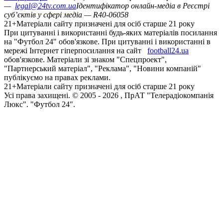
—
legal@24tv.com.ua
Ідентифікатор онлайн-медіа в Реєстрі
суб’єктів у сфері медіа — R40-06058
21+
Матеріали сайту призначені для осіб старше 21 року
При цитуванні і використанні будь-яких матеріалів посилання
на "Футбол 24" обов'язкове. При цитуванні і використанні в
мережі Інтернет гіперпосилання на сайт
football24.ua
обов'язкове. Матеріали зі знаком "Спецпроект",
"Партнерський матеріал", "Реклама", "Новини компаній"
публікуємо на правах реклами.
21+
Матеріали сайту призначені для осіб старше 21 року
Усi права захищенi. © 2005 -
2026
, ПрАТ "Телерадіокомпанія
Люкс". "Футбол 24".