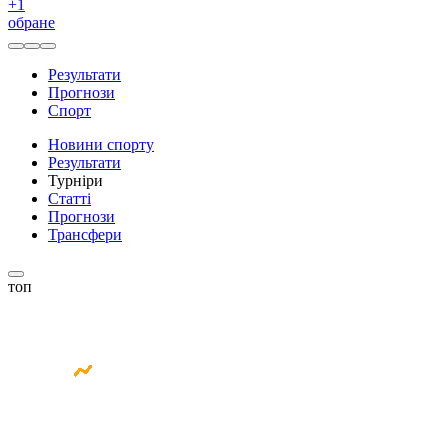
+
1
обране
Результати
Прогнози
Спорт
Новини спорту
Результати
Турніри
Статті
Прогнози
Трансфери
топ