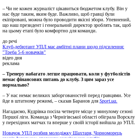
– Чи не кожен журналіст цікавиться бюджетом клубу. Він у
нас буде таким, яким буде. Важливо, щоб гравці були
екіпіровані, можна було проводити якісні збори. Упевнений,
що наш президент і генеральний директор зроблять так, щоб
на цьому етапі було комфортно для команди.
до речі
Клуб-дебютант УПЛ має амбітні плани щодо підсилення:
"Треба 5-6 новачків"
відео дня
реклама
– Тренеру набагато легше працювати, коли у футболістів
немає фінансових питань до клубу. З цим зараз усе
нормально?
– У нас немає великих заборгованостей перед гравцями. Усе
йде в штатному режимі, – сказав Баранов для
Sport.ua.
Нагадаємо, Кудрівка посіла четверте місце у минулому сезоні
Першої ліги. Команда з Чернігівської області обіграла Ворсклу
у перехідних матчах та вперше у своїй історії вийшла до УПЛ.
Новачок УПЛ розбив молодіжку Шахтаря, Чорноморець