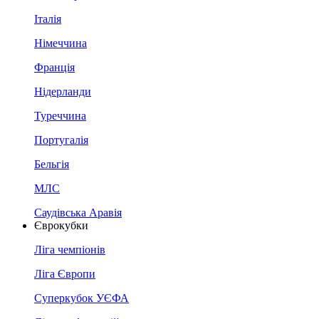
Італія
Німеччина
Франція
Нідерланди
Туреччина
Португалія
Бельгія
МЛС
Саудівська Аравія
Єврокубки
Ліга чемпіонів
Ліга Європи
Суперкубок УЄФА