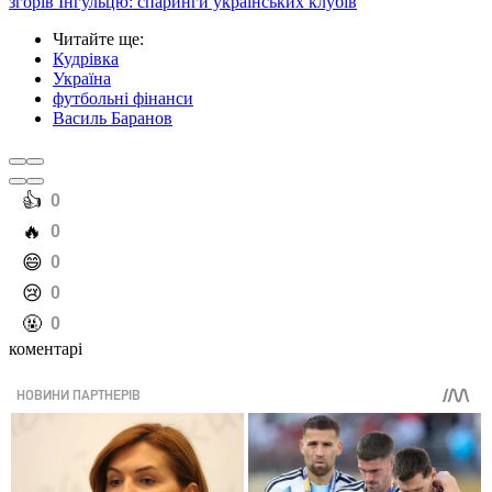
згорів Інгульцю: спаринги українських клубів
Читайте ще
:
Кудрівка
Україна
футбольні фінанси
Василь Баранов
️👍
0
️🔥
0
️😄
0
️😢
0
️🤬
0
коментарі