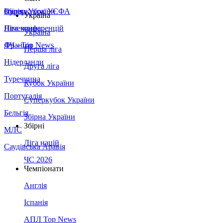
Збірна України
Італія
Суперкубок УЄФА
Україна
Німеччина
Ліга конференцій
Україна
Франція
ЛЧ - Top News
Перша ліга
Нідерланди
Друга ліга
Туреччина
Кубок України
Португалія
Суперкубок України
Бельгія
Збірна України
Збірні
МЛС
Ліга націй
Саудівська Аравія
ЧС 2026
Чемпіонати
Англія
Іспанія
АПЛ Top News