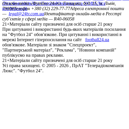
Ліга чемпіонів
Онлайн-медіа «Футбол 24»
Ліга Європи
Юнацька ліга УЄФА
пл. Галицька, буд. 15, м. Львів,
Ліга
конференцій
79008
Телефон +380 (32) 229-77-77
Адреса електронної пошти
—
legal@24tv.com.ua
Ідентифікатор онлайн-медіа в Реєстрі
суб’єктів у сфері медіа — R40-06058
21+
Матеріали сайту призначені для осіб старше 21 року
При цитуванні і використанні будь-яких матеріалів посилання
на "Футбол 24" обов'язкове. При цитуванні і використанні в
мережі Інтернет гіперпосилання на сайт
football24.ua
обов'язкове. Матеріали зі знаком "Спецпроект",
"Партнерський матеріал", "Реклама", "Новини компаній"
публікуємо на правах реклами.
21+
Матеріали сайту призначені для осіб старше 21 року
Усi права захищенi. © 2005 -
2026
, ПрАТ "Телерадіокомпанія
Люкс". "Футбол 24".