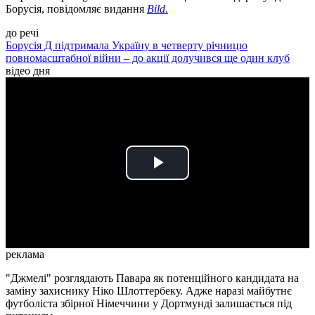
Борусія, повідомляє видання
Bild.
до речі
Борусія Д підтримала Україну в четверту річницю
повномасштабної війни – до акції долучився ще один клуб
відео дня
Play
Video
реклама
"Джмелі" розглядають Павара як потенційного кандидата на
заміну захиснику Ніко Шлоттербеку. Адже наразі майбутнє
футболіста збірної Німеччини у Дортмунді залишається під