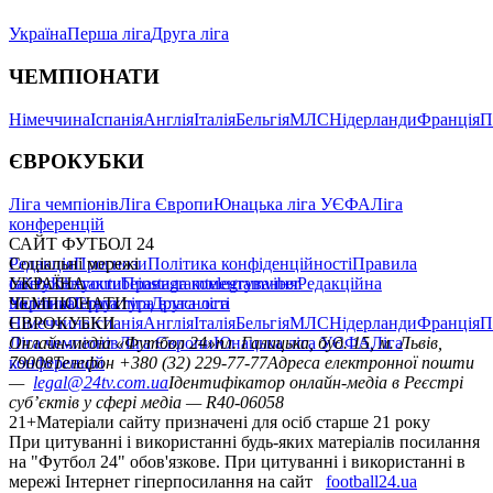
Україна
Перша ліга
Друга ліга
ЧЕМПІОНАТИ
Німеччина
Іспанія
Англія
Італія
Бельгія
МЛС
Нідерланди
Франція
П
ЄВРОКУБКИ
Ліга чемпіонів
Ліга Європи
Юнацька ліга УЄФА
Ліга
конференцій
САЙТ ФУТБОЛ 24
Редакція
Соціальні мережі
Прогнози
Політика конфіденційності
Правила
сайту
facebook
УКРАЇНА
Контакти
x
youtube
Правила коментування
instagram
telegram
viber
Редакційна
політика
Україна
ЧЕМПІОНАТИ
Перша ліга
Структура власності
Друга ліга
Німеччина
ЄВРОКУБКИ
Іспанія
Англія
Італія
Бельгія
МЛС
Нідерланди
Франція
П
Ліга чемпіонів
Онлайн-медіа «Футбол 24»
Ліга Європи
Юнацька ліга УЄФА
пл. Галицька, буд. 15, м. Львів,
Ліга
конференцій
79008
Телефон +380 (32) 229-77-77
Адреса електронної пошти
—
legal@24tv.com.ua
Ідентифікатор онлайн-медіа в Реєстрі
суб’єктів у сфері медіа — R40-06058
21+
Матеріали сайту призначені для осіб старше 21 року
При цитуванні і використанні будь-яких матеріалів посилання
на "Футбол 24" обов'язкове. При цитуванні і використанні в
мережі Інтернет гіперпосилання на сайт
football24.ua