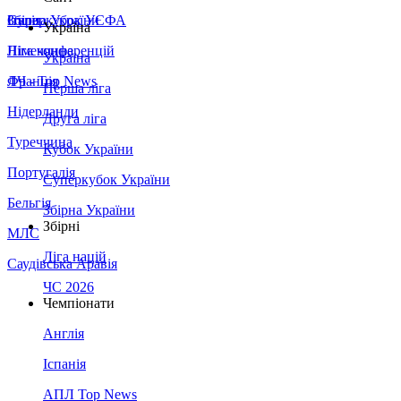
Збірна України
Італія
Суперкубок УЄФА
Україна
Німеччина
Ліга конференцій
Україна
Франція
ЛЧ - Top News
Перша ліга
Нідерланди
Друга ліга
Туреччина
Кубок України
Португалія
Суперкубок України
Бельгія
Збірна України
Збірні
МЛС
Ліга націй
Саудівська Аравія
ЧС 2026
Чемпіонати
Англія
Іспанія
АПЛ Top News