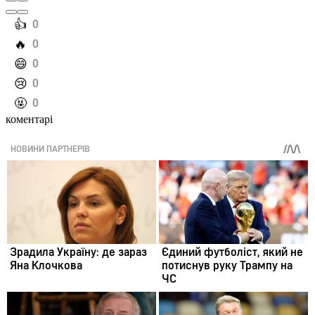
️👍
0
️🔥
0
️😄
0
️😢
0
️🤬
0
коментарі