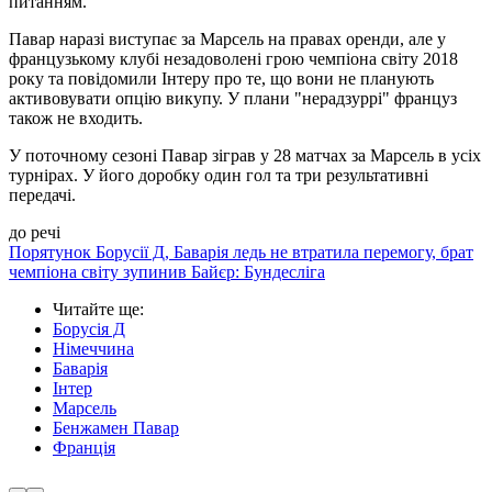
питанням.
Павар наразі виступає за Марсель на правах оренди, але у
французькому клубі незадоволені грою чемпіона світу 2018
року та повідомили Інтеру про те, що вони не планують
активовувати опцію викупу. У плани "нерадзуррі" француз
також не входить.
У поточному сезоні Павар зіграв у 28 матчах за Марсель в усіх
турнірах. У його доробку один гол та три результативні
передачі.
до речі
Порятунок Борусії Д, Баварія ледь не втратила перемогу, брат
чемпіона світу зупинив Байєр: Бундесліга
Читайте ще
:
Борусія Д
Німеччина
Баварія
Інтер
Марсель
Бенжамен Павар
Франція