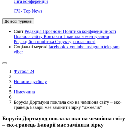
Ліга конференцій
ЛЧ - Top News
До всіх турнірів
Сайт
Редакція
Прогнози
Політика конфіденційності
Правила сайту
Контакти
Правила коментування
Редакційна політика
Структура власності
Соціальні мережі
facebook
x
youtube
instagram
telegram
viber
Футбол 24
Новини футболу
Німеччина
Борусія Дортмунд поклала око на чемпіона світу – екс-
гравець Баварії має замінити зірку "джмелів"
Борусія Дортмунд поклала око на чемпіона світу
– екс-гравець Баварії має замінити зірку