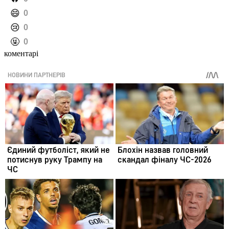
️😄
0
️😢
0
️🤬
0
коментарі