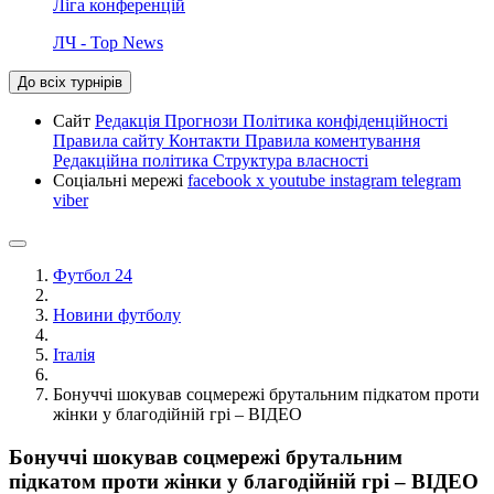
Ліга конференцій
ЛЧ - Top News
До всіх турнірів
Сайт
Редакція
Прогнози
Політика конфіденційності
Правила сайту
Контакти
Правила коментування
Редакційна політика
Структура власності
Соціальні мережі
facebook
x
youtube
instagram
telegram
viber
Футбол 24
Новини футболу
Італія
Бонуччі шокував соцмережі брутальним підкатом проти
жінки у благодійній грі – ВІДЕО
Бонуччі шокував соцмережі брутальним
підкатом проти жінки у благодійній грі – ВІДЕО