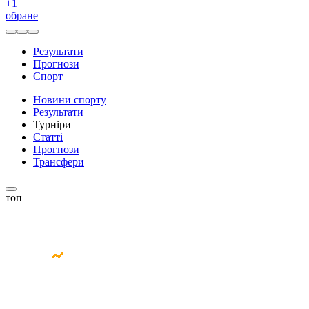
+
1
обране
Результати
Прогнози
Спорт
Новини спорту
Результати
Турніри
Статті
Прогнози
Трансфери
топ