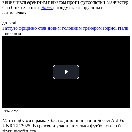
відзначився ефектним підкатом проти футболістки Манчестер
Сіті Стеф Хьютон.
Відео
епізоду стало вірусним в
соцмережах.
до речі
Гаттузо офіційно став новим головним тренером збірної Італії
відео дня
Play
Video
реклама
Матч відбувся в рамках благодійної ініціативи Soccer Aid For
UNICEF 2025. В грі взяли участь не тільки футболісти, а й
зірки шоубізнесу.