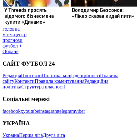
головна
матч-центр
прогнози
футбол +
Обране
САЙТ ФУТБОЛ 24
Редакція
Прогнози
Політика конфіденційності
Правила
сайту
Контакти
Правила коментування
Редакційна
політика
Структура власності
Соціальні мережі
facebook
x
youtube
instagram
telegram
viber
УКРАЇНА
Україна
Перша ліга
Друга ліга