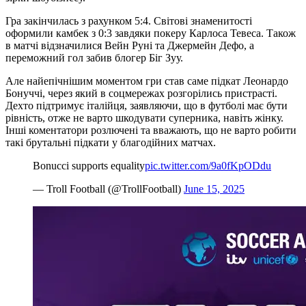
Гра закінчилась з рахунком 5:4. Світові знаменитості
оформили камбек з 0:3 завдяки покеру Карлоса Тевеса. Також
в матчі відзначилися Вейн Руні та Джермейн Дефо, а
переможний гол забив блогер Біг Зуу.
Але найепічнішим моментом гри став саме підкат Леонардо
Бонуччі, через який в соцмережах розгорілись пристрасті.
Дехто підтримує італійця, заявляючи, що в футболі має бути
рівність, отже не варто шкодувати суперника, навіть жінку.
Інші коментатори розлючені та вважають, що не варто робити
такі брутальні підкати у благодійних матчах.
Bonucci supports equality
pic.twitter.com/9a0fKpODdu
— Troll Football (@TrollFootball)
June 15, 2025