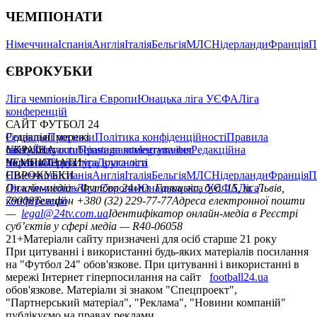
ЧЕМПІОНАТИ
Німеччина
Іспанія
Англія
Італія
Бельгія
МЛС
Нідерланди
Франція
П
ЄВРОКУБКИ
Ліга чемпіонів
Ліга Європи
Юнацька ліга УЄФА
Ліга
конференцій
САЙТ ФУТБОЛ 24
Редакція
Соціальні мережі
Прогнози
Політика конфіденційності
Правила
сайту
facebook
УКРАЇНА
Контакти
x
youtube
Правила коментування
instagram
telegram
viber
Редакційна
політика
Україна
ЧЕМПІОНАТИ
Перша ліга
Структура власності
Друга ліга
Німеччина
ЄВРОКУБКИ
Іспанія
Англія
Італія
Бельгія
МЛС
Нідерланди
Франція
П
Ліга чемпіонів
Онлайн-медіа «Футбол 24»
Ліга Європи
Юнацька ліга УЄФА
пл. Галицька, буд. 15, м. Львів,
Ліга
конференцій
79008
Телефон +380 (32) 229-77-77
Адреса електронної пошти
—
legal@24tv.com.ua
Ідентифікатор онлайн-медіа в Реєстрі
суб’єктів у сфері медіа — R40-06058
21+
Матеріали сайту призначені для осіб старше 21 року
При цитуванні і використанні будь-яких матеріалів посилання
на "Футбол 24" обов'язкове. При цитуванні і використанні в
мережі Інтернет гіперпосилання на сайт
football24.ua
обов'язкове. Матеріали зі знаком "Спецпроект",
"Партнерський матеріал", "Реклама", "Новини компаній"
публікуємо на правах реклами.