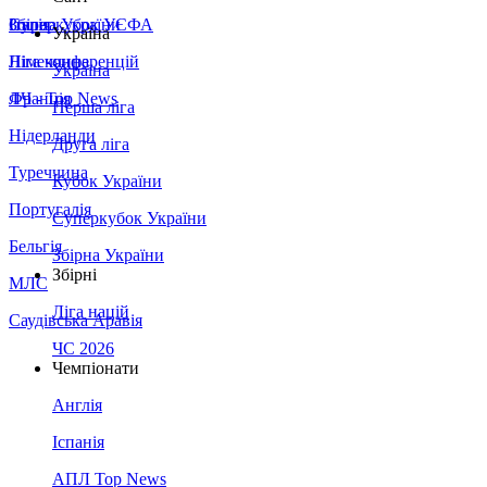
Збірна України
Італія
Суперкубок УЄФА
Україна
Німеччина
Ліга конференцій
Україна
Франція
ЛЧ - Top News
Перша ліга
Нідерланди
Друга ліга
Туреччина
Кубок України
Португалія
Суперкубок України
Бельгія
Збірна України
Збірні
МЛС
Ліга націй
Саудівська Аравія
ЧС 2026
Чемпіонати
Англія
Іспанія
АПЛ Top News