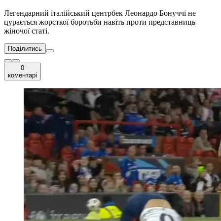
Легендарний італійський центрбек Леонардо Бонуччі не
цурається жорсткої боротьби навіть проти представниць
жіночої статі.
Поділитись
0
коментарі