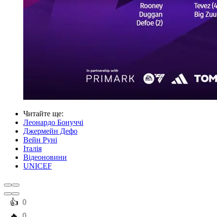
Читайте ще
:
Леонардо Бонуччі
Джермейн Дефо
Вейн Руні
Італія
Відеоновини
UNICEF
️👍
0
️🔥
0