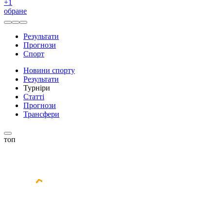
+
1
обране
Результати
Прогнози
Спорт
Новини спорту
Результати
Турніри
Статті
Прогнози
Трансфери
топ