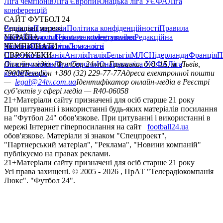
Ліга чемпіонів
Ліга Європи
Юнацька ліга УЄФА
Ліга
конференцій
САЙТ ФУТБОЛ 24
Редакція
Соціальні мережі
Прогнози
Політика конфіденційності
Правила
сайту
facebook
УКРАЇНА
Контакти
x
youtube
Правила коментування
instagram
telegram
viber
Редакційна
політика
Україна
ЧЕМПІОНАТИ
Перша ліга
Структура власності
Друга ліга
Німеччина
ЄВРОКУБКИ
Іспанія
Англія
Італія
Бельгія
МЛС
Нідерланди
Франція
П
Ліга чемпіонів
Онлайн-медіа «Футбол 24»
Ліга Європи
Юнацька ліга УЄФА
пл. Галицька, буд. 15, м. Львів,
Ліга
конференцій
79008
Телефон +380 (32) 229-77-77
Адреса електронної пошти
—
legal@24tv.com.ua
Ідентифікатор онлайн-медіа в Реєстрі
суб’єктів у сфері медіа — R40-06058
21+
Матеріали сайту призначені для осіб старше 21 року
При цитуванні і використанні будь-яких матеріалів посилання
на "Футбол 24" обов'язкове. При цитуванні і використанні в
мережі Інтернет гіперпосилання на сайт
football24.ua
обов'язкове. Матеріали зі знаком "Спецпроект",
"Партнерський матеріал", "Реклама", "Новини компаній"
публікуємо на правах реклами.
21+
Матеріали сайту призначені для осіб старше 21 року
Усi права захищенi. © 2005 -
2026
, ПрАТ "Телерадіокомпанія
Люкс". "Футбол 24".