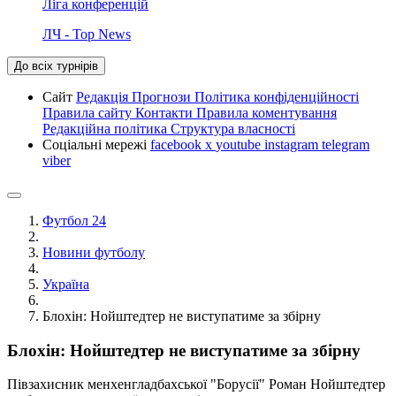
Ліга конференцій
ЛЧ - Top News
До всіх турнірів
Сайт
Редакція
Прогнози
Політика конфіденційності
Правила сайту
Контакти
Правила коментування
Редакційна політика
Структура власності
Соціальні мережі
facebook
x
youtube
instagram
telegram
viber
Футбол 24
Новини футболу
Україна
Блохін: Нойштедтер не виступатиме за збірну
Блохін: Нойштедтер не виступатиме за збірну
Півзахисник менхенгладбахської "Борусії" Роман Нойштедтер