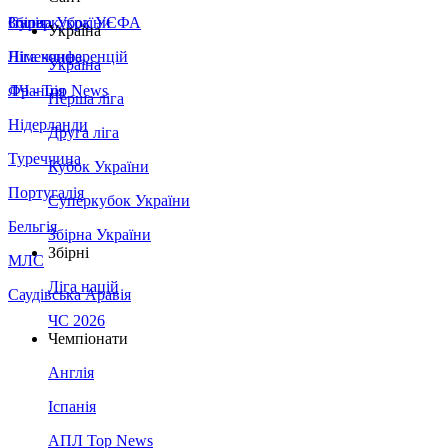
Збірна України
Італія
Суперкубок УЄФА
Україна
Німеччина
Ліга конференцій
Україна
Франція
ЛЧ - Top News
Перша ліга
Нідерланди
Друга ліга
Туреччина
Кубок України
Португалія
Суперкубок України
Бельгія
Збірна України
Збірні
МЛС
Ліга націй
Саудівська Аравія
ЧС 2026
Чемпіонати
Англія
Іспанія
АПЛ Top News