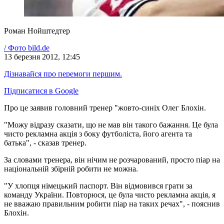
Роман Нойштедтер
/
Фото
bild.de
13 березня 2012, 12:45
Дізнавайся про перемоги першим.
Підписатися в Google
Про це заявив головний тренер "жовто-синіх Олег Блохін.
"Можу відразу сказати, що не мав він такого бажання. Це була
чисто рекламна акція з боку футболіста, його агента та
батька", - сказав тренер.
За словами тренера, він нічим не розчарований, просто піар на
національній збірній робити не можна.
"У хлопця німецький паспорт. Він відмовився грати за
команду України. Повторюся, це була чисто рекламна акція, я
не вважаю правильним робити піар на таких речах", - пояснив
Блохін.