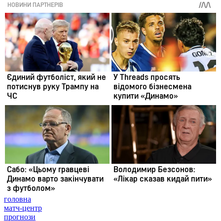
головна
матч-центр
прогнози