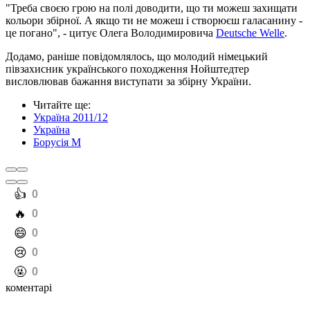
"Треба своєю грою на полі доводити, що ти можеш захищати
кольори збірної. А якщо ти не можеш і створюєш галасанину -
це погано", - цитує Олега Володимировича
Deutsche Welle
.
Додамо, раніше повідомлялось, що молодий німецький
півзахисник українського походження Нойштедтер
висловлював бажання виступати за збірну України.
Читайте ще
:
Україна 2011/12
Україна
Борусія М
️👍
0
️🔥
0
️😄
0
️😢
0
️🤬
0
коментарі