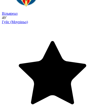
Вільяреал
49’
Гуйє
(Моуріньо)