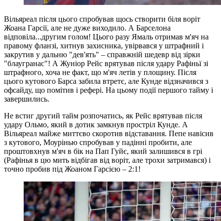
Вільяреал після цього спробував щось створити біля воріт
Жоана Гарсії, але не дуже виходило. А Барселона
відповіла...другим голом! Цього разу Ямаль отримав м'яч на
правому фланзі, хитнув захисника, увірвався у штрафний і
закрутив у дальню "дев'ять" – справжній шедевр від зірки
"блаугранас"! А Жуніор Рейс врятував після удару Рафіньї зі
штрафного, хоча не факт, що м'яч летів у площину. Після
цього кутового Барса забила втретє, але Кунде відзначився з
офсайду, що помітив і рефері. На цьому події першого тайму і
завершились.
Не встиг другий тайм розпочатись, як Рейс врятував після
удару Ольмо, який в дотик замкнув простріл Кунде. А
Вільяреал майже миттєво скоротив відставання. Пепе навісив
з кутового, Моурінью спробував у падінні пробити, але
проштовхнув м'яч в бік на Пап Гуйє, який залишився в грі
(Рафінья в цю мить відбігав від воріт, але трохи затримався) і
точно пробив під Жоаном Гарсією – 2:1!