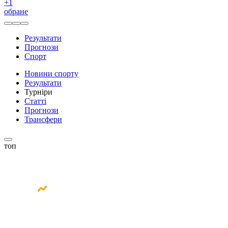
+
1
обране
Результати
Прогнози
Спорт
Новини спорту
Результати
Турніри
Статті
Прогнози
Трансфери
топ