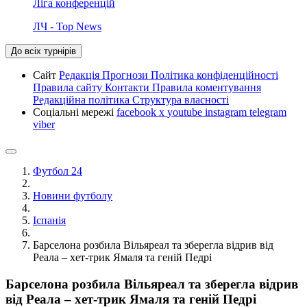
Ліга конференцій
ЛЧ - Top News
До всіх турнірів
Сайт
Редакція
Прогнози
Політика конфіденційності
Правила сайту
Контакти
Правила коментування
Редакційна політика
Структура власності
Соціальні мережі
facebook
x
youtube
instagram
telegram
viber
Футбол 24
Новини футболу
Іспанія
Барселона розбила Вільяреал та зберегла відрив від
Реала – хет-трик Ямаля та геній Педрі
Барселона розбила Вільяреал та зберегла відрив
від Реала – хет-трик Ямаля та геній Педрі