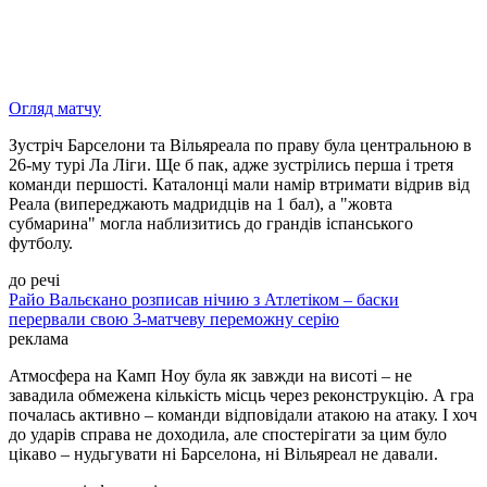
Огляд матчу
Зустріч Барселони та Вільяреала по праву була центральною в
26-му турі Ла Ліги. Ще б пак, адже зустрілись перша і третя
команди першості. Каталонці мали намір втримати відрив від
Реала (випереджають мадридців на 1 бал), а "жовта
субмарина" могла наблизитись до грандів іспанського
футболу.
до речі
Райо Вальєкано розписав нічию з Атлетіком – баски
перервали свою 3-матчеву переможну серію
реклама
Атмосфера на Камп Ноу була як завжди на висоті – не
завадила обмежена кількість місць через реконструкцію. А гра
почалась активно – команди відповідали атакою на атаку. І хоч
до ударів справа не доходила, але спостерігати за цим було
цікаво – нудьгувати ні Барселона, ні Вільяреал не давали.