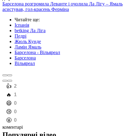
Барселона розгромила Леванте і очолила Ла Лігу – Ямаль
асистував, гол-красень Ферміна
Читайте ще
:
Іспанія
betking Ла Ліга
Педрі
Жюль Кунде
Ламін Ямаль
Барселона - Вільяреал
Барселона
Вільяреал
️👍
2
️🔥
1
️😄
0
️😢
0
️🤬
0
коментарі