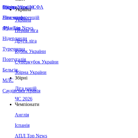
Збірна України
Італія
Суперкубок УЄФА
Україна
Німеччина
Ліга конференцій
Україна
Франція
ЛЧ - Top News
Перша ліга
Нідерланди
Друга ліга
Туреччина
Кубок України
Португалія
Суперкубок України
Бельгія
Збірна України
Збірні
МЛС
Ліга націй
Саудівська Аравія
ЧС 2026
Чемпіонати
Англія
Іспанія
АПЛ Top News