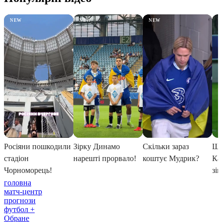
головна
матч-центр
прогнози
футбол +
Обране