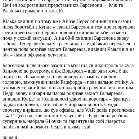
Цей епізод розгнівав представників Барселони – Флік та
Рафінья отримали по жовтій.
Кілька хвилин по тому вже Айозе Перес опинився на газоні
після боротьби з Кунде – гравці Барселони теж проігнорували
фейр-плей (хоча в першій половині вибивали м'яч за межі
поля у схожій ситуації). А на 69-й хвилині Барселона знову
забила. Тепер футбольну красу видав Педрі, який передачею з
центра поля розрізав захист Вільяреала, вивівши Ямаля віч-на-
віч – Ламін оформив хет-трик!
Барселона після цього захопила м'яч під свій контроль та була
ближчою до розгрому, аніж Вільяреал – відіграти хоча б ще
один гол. Лєвандовскі після виходу на заміну пробив
головою, замкнувши навіс Рашфорда – повз дальню стійку. А
в компенсований час поляк таки зробив рахунок розгромним.
Педрі знову шикарним пасом розрізав захист Вільяреала,
вивівши Кунде та Лєвандовскі удвох на воротаря – француз
віддав на поляка, який забив у порожні ворота. Суддя
спочатку вирішив, що був офсайд, але VAR довів протилежне
– 4:1! Цей гол став останнім у зустрічі – Барселона розбила
суперника, набрала 64 очки та гарантувала собі лідерство
навіть в разі перемоги Реала в цьому турі.
до речі