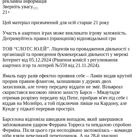
рекламна інформація
Зверніть увагу
21+
Цей матеріал призначений для осіб старше 21 року
Участь в азартних іграх може викликати ігрову залежність.
Дотримуйтесь правил (принципів) відповідальної гри
ТОВ “СЛОТС Ю.ЕЙ”. Ліцензія на провадження діяльності з
організації та проведення букмекерської діяльності у мережі
Інтернет від 05.12.2024 (Рішення комісії з регулювання
азартних ігор та лотерей №559 від 21.11.2024).
Ямаль пару разів ефектно проявив себе – Ламін видав крутий
прорив правим флангом, залишивши у дурнях двох
захисників, але точну передачу віддати не зміг. Вільяреал
скористався високою лінією захисту Барси – Мікаутадзе
отримав розрізну передачу від Пепе, прибрав м'яч під себе і
віддав на Молейро, а той підключив лівіше на Кардону, але
Кунде у підкаті перервав простріл.
Барселона відповіла швидким випадом, який завершився
заблокованим ударом Феррана Торреса та невдалою спробою
Ферміна. Після цього гра несподівано заспокоїлась – команди
ніби взяли невеликий перепочинок. А на 28-й хвилині