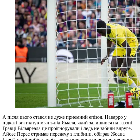
А після цього стався не дуже приємний епізод. Наварро у
підкаті витикнув м'яч з-під Ямаля, який залишився на газоні.
Гравці Вільяреала це проігнорували і ледь не забили вдруге.
Айозе Перес отримав передачу з глибини, обіграв Жоана
Гарсії, який вибіг з воріт, але не влучив у порожню площину.