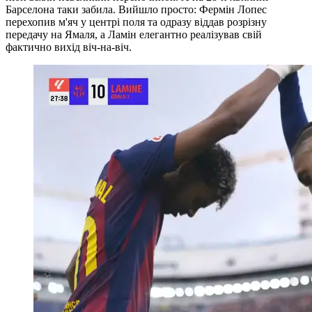
Барселона таки забила. Вийшло просто: Фермін Лопес
перехопив м'яч у центрі поля та одразу віддав розрізну
передачу на Ямаля, а Ламін елегантно реалізував свій
фактично вихід віч-на-віч.