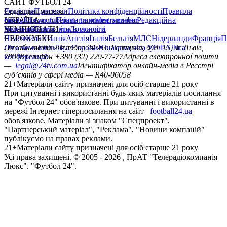
САЙТ ФУТБОЛ 24
Редакція
Соціальні мережі
Прогнози
Політика конфіденційності
Правила
сайту
facebook
УКРАЇНА
Контакти
x
youtube
Правила коментування
instagram
telegram
viber
Редакційна
політика
Україна
ЧЕМПІОНАТИ
Перша ліга
Структура власності
Друга ліга
Німеччина
ЄВРОКУБКИ
Іспанія
Англія
Італія
Бельгія
МЛС
Нідерланди
Франція
П
Ліга чемпіонів
Онлайн-медіа «Футбол 24»
Ліга Європи
Юнацька ліга УЄФА
пл. Галицька, буд. 15, м. Львів,
Ліга
конференцій
79008
Телефон +380 (32) 229-77-77
Адреса електронної пошти
—
legal@24tv.com.ua
Ідентифікатор онлайн-медіа в Реєстрі
суб’єктів у сфері медіа — R40-06058
21+
Матеріали сайту призначені для осіб старше 21 року
При цитуванні і використанні будь-яких матеріалів посилання
на "Футбол 24" обов'язкове. При цитуванні і використанні в
мережі Інтернет гіперпосилання на сайт
football24.ua
обов'язкове. Матеріали зі знаком "Спецпроект",
"Партнерський матеріал", "Реклама", "Новини компаній"
публікуємо на правах реклами.
21+
Матеріали сайту призначені для осіб старше 21 року
Усi права захищенi. © 2005 -
2026
, ПрАТ "Телерадіокомпанія
Люкс". "Футбол 24".