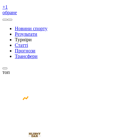
+
1
обране
Новини спорту
Результати
Турніри
Статті
Прогнози
Трансфери
топ