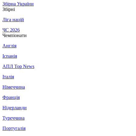
Збірна України
Збірні
Ліга націй
ЧС 2026
Чемпіонати
Англія
Іспанія
АПЛ Top News
Італія
Німеччина
Франція
Нідерланди
Туреччина
Португалія