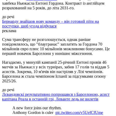
хавбека Ньюкасла Ентоні Гордона. Контракт із англійцем
розрахований на 5 років, до літа 2031-го.
до речі
Бернарду знайшов нову команду – він готовий піти на
поступки, щоб угода відбулася
реклама
Сума трансферу не розголошується, однак раніше
повідомлялось, що "блаугранас" заплатять за Гордона 70
мільйонів євро плюс 10 мільйонів можливими бонусами. Це
перший новачок Барселони у нинішнє міжсезоння.
Нагадаємо, у минулій кампанії 25-річний Ентоні провів 46
матчів за Ньюкасл у всіх турнірах, забив 17 голів та віддав 5
асистів. Зокрема, 10 м'ячів він настріляв у Лізі чемпіонів.
Барселона ж стала чемпіоном Іспанії за підсумками сезону
2025/26.
до речі
Лєвандовскі результативно попрощався з Барселоною, асист
капітана Реала в останній грі, Леванте ледь не вилетів
A new force joins our rhythm.
Anthony Gordon is culer ️
pic.twitter.com/v5UefCfUme