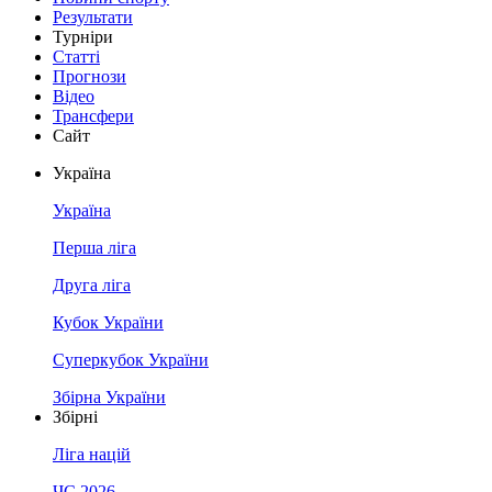
Результати
Турніри
Статті
Прогнози
Відео
Трансфери
Сайт
Україна
Україна
Перша ліга
Друга ліга
Кубок України
Суперкубок України
Збірна України
Збірні
Ліга націй
ЧС 2026