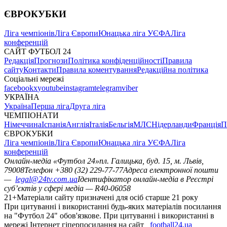
ЄВРОКУБКИ
Ліга чемпіонів
Ліга Європи
Юнацька ліга УЄФА
Ліга
конференцій
САЙТ ФУТБОЛ 24
Редакція
Прогнози
Політика конфіденційності
Правила
сайту
Контакти
Правила коментування
Редакційна політика
Соціальні мережі
facebook
x
youtube
instagram
telegram
viber
УКРАЇНА
Україна
Перша ліга
Друга ліга
ЧЕМПІОНАТИ
Німеччина
Іспанія
Англія
Італія
Бельгія
МЛС
Нідерланди
Франція
П
ЄВРОКУБКИ
Ліга чемпіонів
Ліга Європи
Юнацька ліга УЄФА
Ліга
конференцій
Онлайн-медіа «Футбол 24»
пл. Галицька, буд. 15, м. Львів,
79008
Телефон +380 (32) 229-77-77
Адреса електронної пошти
—
legal@24tv.com.ua
Ідентифікатор онлайн-медіа в Реєстрі
суб’єктів у сфері медіа — R40-06058
21+
Матеріали сайту призначені для осіб старше 21 року
При цитуванні і використанні будь-яких матеріалів посилання
на "Футбол 24" обов'язкове. При цитуванні і використанні в
мережі Інтернет гіперпосилання на сайт
football24.ua