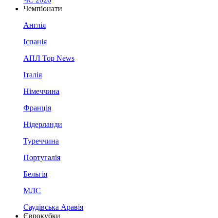
Чемпіонати
Англія
Іспанія
АПЛ Top News
Італія
Німеччина
Франція
Нідерланди
Туреччина
Португалія
Бельгія
МЛС
Саудівська Аравія
Єврокубки