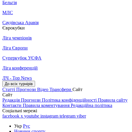
Бельгія
МЛС
Саудівська Аравія
Єврокубки
Ліга чемпіонів
Ліга Європи
Суперкубок УЄФА
Ліга конференцій
ЛЧ - Top News
До всіх турнірів
Статті
Прогнози
Відео
Трансфери
Сайт
Сайт
Редакція
Прогнози
Політика конфіденційності
Правила сайту
Контакти
Правила коментування
Редакційна політика
Соціальні мережі
facebook
x
youtube
instagram
telegram
viber
Укр
Рус
Новини спорту