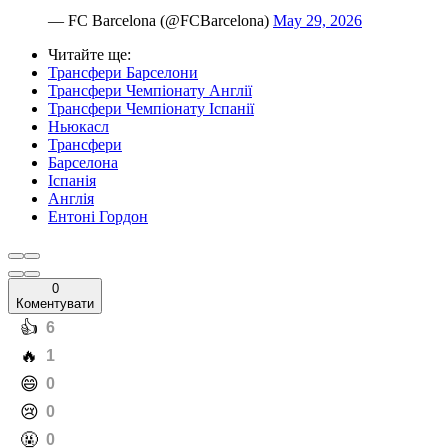
— FC Barcelona (@FCBarcelona)
May 29, 2026
Читайте ще
:
Трансфери Барселони
Трансфери Чемпіонату Англії
Трансфери Чемпіонату Іспанії
Ньюкасл
Трансфери
Барселона
Іспанія
Англія
Ентоні Гордон
0
Коментувати
️👍
6
️🔥
1
️😄
0
️😢
0
️🤬
0