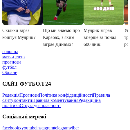
головна
матч-центр
прогнози
футбол +
Обране
САЙТ ФУТБОЛ 24
Редакція
Прогнози
Політика конфіденційності
Правила
сайту
Контакти
Правила коментування
Редакційна
політика
Структура власності
Соціальні мережі
facebook
x
youtube
instagram
telegram
viber