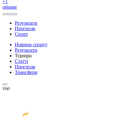
+
1
обране
Результати
Прогнози
Спорт
Новини спорту
Результати
Турніри
Статті
Прогнози
Трансфери
топ