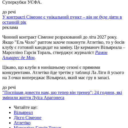
Суперкубки УЄФА.
до речі
У контракті Сімеоне є унікальний пункт – він не буде діяти в
останній рік
реклама
Чинний контракт Сімеоне розрахований до літа 2027 року.
Якщо "Ель Чоло" раптом захоче покинути Атлетіко, то у босів
клубу є готовий кандидат на заміну. Це керманич Вільяреала –
Марселіно Гарсія Тораль, стверджує журналіст
Рамон
Альварес де Мон
.
Цікаво, що клуби в нинішньому сезоні є прямими
конкурентами. Атлетіко йде третім у таблиці Ла Ліги й усього
на 3 очки випереджає Вільяреал, який має гру в запасі.
до речі
"Поспішав довести нам, що тепер він тренер": 24 години, які
змінили життя Луїса Арагонеса
Читайте ще
:
Вільяреал
Дієго Сімеоне
Атлетіко
Марселіно Гарсія Тораль