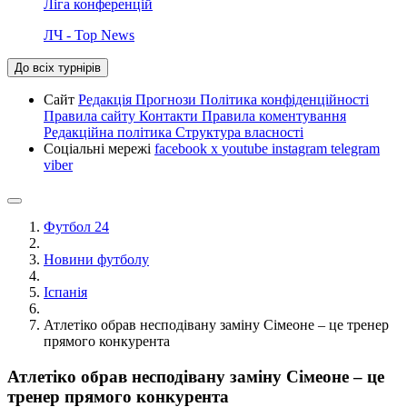
Ліга конференцій
ЛЧ - Top News
До всіх турнірів
Сайт
Редакція
Прогнози
Політика конфіденційності
Правила сайту
Контакти
Правила коментування
Редакційна політика
Структура власності
Соціальні мережі
facebook
x
youtube
instagram
telegram
viber
Футбол 24
Новини футболу
Іспанія
Атлетіко обрав несподівану заміну Сімеоне – це тренер
прямого конкурента
Атлетіко обрав несподівану заміну Сімеоне – це
тренер прямого конкурента