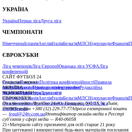
УКРАЇНА
Україна
Перша ліга
Друга ліга
ЧЕМПІОНАТИ
Німеччина
Іспанія
Англія
Італія
Бельгія
МЛС
Нідерланди
Франція
П
ЄВРОКУБКИ
Ліга чемпіонів
Ліга Європи
Юнацька ліга УЄФА
Ліга
конференцій
САЙТ ФУТБОЛ 24
Редакція
Соціальні мережі
Прогнози
Політика конфіденційності
Правила
сайту
facebook
УКРАЇНА
Контакти
x
youtube
Правила коментування
instagram
telegram
viber
Редакційна
політика
Україна
ЧЕМПІОНАТИ
Перша ліга
Структура власності
Друга ліга
Німеччина
ЄВРОКУБКИ
Іспанія
Англія
Італія
Бельгія
МЛС
Нідерланди
Франція
П
Ліга чемпіонів
Онлайн-медіа «Футбол 24»
Ліга Європи
Юнацька ліга УЄФА
пл. Галицька, буд. 15, м. Львів,
Ліга
конференцій
79008
Телефон +380 (32) 229-77-77
Адреса електронної пошти
—
legal@24tv.com.ua
Ідентифікатор онлайн-медіа в Реєстрі
суб’єктів у сфері медіа — R40-06058
21+
Матеріали сайту призначені для осіб старше 21 року
При цитуванні і використанні будь-яких матеріалів посилання