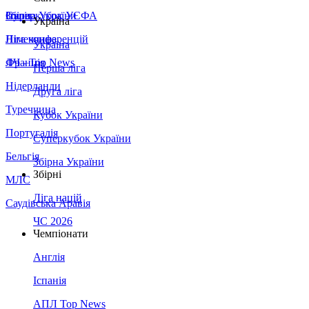
Збірна України
Італія
Суперкубок УЄФА
Україна
Німеччина
Ліга конференцій
Україна
Франція
ЛЧ - Top News
Перша ліга
Нідерланди
Друга ліга
Туреччина
Кубок України
Португалія
Суперкубок України
Бельгія
Збірна України
Збірні
МЛС
Ліга націй
Саудівська Аравія
ЧС 2026
Чемпіонати
Англія
Іспанія
АПЛ Top News