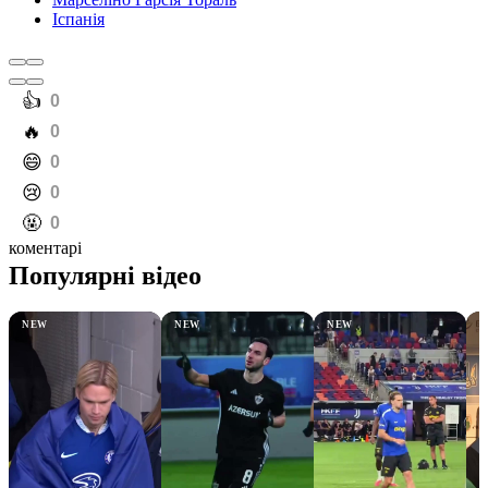
Іспанія
️👍
0
️🔥
0
️😄
0
️😢
0
️🤬
0
коментарі