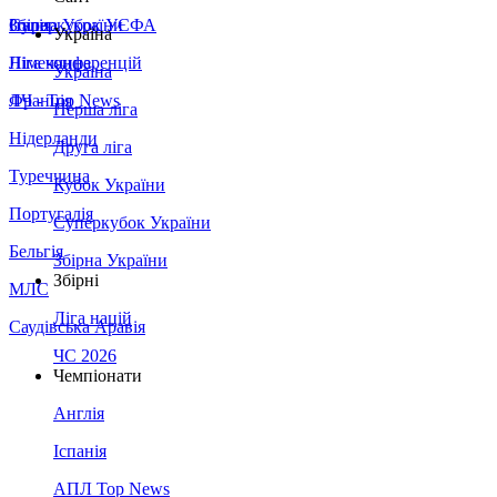
Збірна України
Італія
Суперкубок УЄФА
Україна
Німеччина
Ліга конференцій
Україна
Франція
ЛЧ - Top News
Перша ліга
Нідерланди
Друга ліга
Туреччина
Кубок України
Португалія
Суперкубок України
Бельгія
Збірна України
Збірні
МЛС
Ліга націй
Саудівська Аравія
ЧС 2026
Чемпіонати
Англія
Іспанія
АПЛ Top News