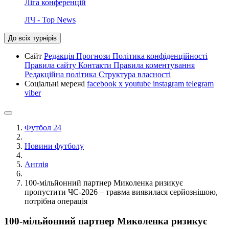
Ліга конференцій
ЛЧ - Top News
До всіх турнірів
Сайт
Редакція
Прогнози
Політика конфіденційності
Правила сайту
Контакти
Правила коментування
Редакційна політика
Структура власності
Соціальні мережі
facebook
x
youtube
instagram
telegram
viber
Футбол 24
Новини футболу
Англія
100-мільйонний партнер Миколенка ризикує
пропустити ЧС-2026 – травма виявилася серйознішою,
потрібна операція
100-мільйонний партнер Миколенка ризикує