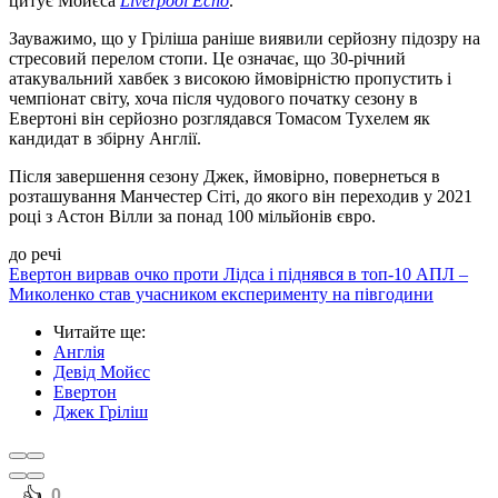
цитує Мойєса
Liverpool Echo
.
Зауважимо, що у Гріліша раніше виявили серйозну підозру на
стресовий перелом стопи. Це означає, що 30-річний
атакувальний хавбек з високою ймовірністю пропустить і
чемпіонат світу, хоча після чудового початку сезону в
Евертоні він серйозно розглядався Томасом Тухелем як
кандидат в збірну Англії.
Після завершення сезону Джек, ймовірно, повернеться в
розташування Манчестер Сіті, до якого він переходив у 2021
році з Астон Вілли за понад 100 мільйонів євро.
до речі
Евертон вирвав очко проти Лідса і піднявся в топ-10 АПЛ –
Миколенко став учасником експерименту на півгодини
Читайте ще
:
Англія
Девід Мойєс
Евертон
Джек Гріліш
️👍
0