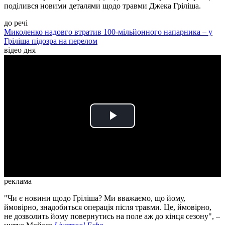
поділився новими деталями щодо травми Джека Гріліша.
до речі
Миколенко надовго втратив 100-мільйонного напарника – у
Гріліша підозра на перелом
відео дня
Play
Video
реклама
"Чи є новини щодо Гріліша? Ми вважаємо, що йому,
ймовірно, знадобиться операція після травми. Це, ймовірно,
не дозволить йому повернутись на поле аж до кінця сезону", –