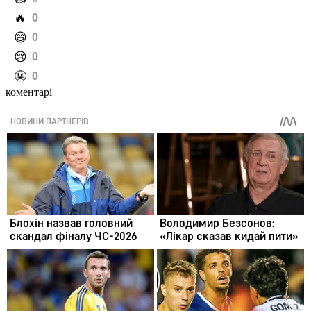
️🔥
0
️😄
0
️😢
0
️🤬
0
коментарі