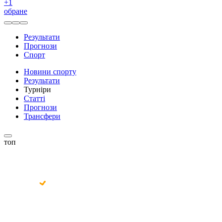
+
1
обране
Результати
Прогнози
Спорт
Новини спорту
Результати
Турніри
Статті
Прогнози
Трансфери
топ