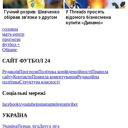
головна
матч-центр
прогнози
футбол +
Обране
САЙТ ФУТБОЛ 24
Редакція
Прогнози
Політика конфіденційності
Правила
сайту
Контакти
Правила коментування
Редакційна
політика
Структура власності
Соціальні мережі
facebook
x
youtube
instagram
telegram
viber
УКРАЇНА
Україна
Перша ліга
Друга ліга