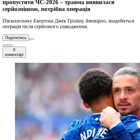
пропустити ЧС-2026 – травма виявилася
серйознішою, потрібна операція
Півзахиснику Евертона Джек Грілішу, ймовірно, знадобиться
операція після серйозного ушкодження.
Поділитись
0
коментарі