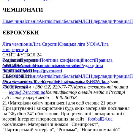
ЧЕМПІОНАТИ
Німеччина
Іспанія
Англія
Італія
Бельгія
МЛС
Нідерланди
Франція
П
ЄВРОКУБКИ
Ліга чемпіонів
Ліга Європи
Юнацька ліга УЄФА
Ліга
конференцій
САЙТ ФУТБОЛ 24
Редакція
Соціальні мережі
Прогнози
Політика конфіденційності
Правила
сайту
facebook
УКРАЇНА
Контакти
x
youtube
Правила коментування
instagram
telegram
viber
Редакційна
політика
Україна
ЧЕМПІОНАТИ
Перша ліга
Структура власності
Друга ліга
Німеччина
ЄВРОКУБКИ
Іспанія
Англія
Італія
Бельгія
МЛС
Нідерланди
Франція
П
Ліга чемпіонів
Онлайн-медіа «Футбол 24»
Ліга Європи
Юнацька ліга УЄФА
пл. Галицька, буд. 15, м. Львів,
Ліга
конференцій
79008
Телефон +380 (32) 229-77-77
Адреса електронної пошти
—
legal@24tv.com.ua
Ідентифікатор онлайн-медіа в Реєстрі
суб’єктів у сфері медіа — R40-06058
21+
Матеріали сайту призначені для осіб старше 21 року
При цитуванні і використанні будь-яких матеріалів посилання
на "Футбол 24" обов'язкове. При цитуванні і використанні в
мережі Інтернет гіперпосилання на сайт
football24.ua
обов'язкове. Матеріали зі знаком "Спецпроект",
"Партнерський матеріал", "Реклама", "Новини компаній"