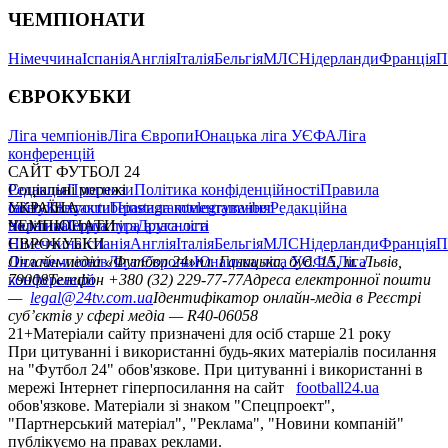
ЧЕМПІОНАТИ
Німеччина
Іспанія
Англія
Італія
Бельгія
МЛС
Нідерланди
Франція
П
ЄВРОКУБКИ
Ліга чемпіонів
Ліга Європи
Юнацька ліга УЄФА
Ліга
конференцій
САЙТ ФУТБОЛ 24
Редакція
Соціальні мережі
Прогнози
Політика конфіденційності
Правила
сайту
facebook
УКРАЇНА
Контакти
x
youtube
Правила коментування
instagram
telegram
viber
Редакційна
політика
Україна
ЧЕМПІОНАТИ
Перша ліга
Структура власності
Друга ліга
Німеччина
ЄВРОКУБКИ
Іспанія
Англія
Італія
Бельгія
МЛС
Нідерланди
Франція
П
Ліга чемпіонів
Онлайн-медіа «Футбол 24»
Ліга Європи
Юнацька ліга УЄФА
пл. Галицька, буд. 15, м. Львів,
Ліга
конференцій
79008
Телефон +380 (32) 229-77-77
Адреса електронної пошти
—
legal@24tv.com.ua
Ідентифікатор онлайн-медіа в Реєстрі
суб’єктів у сфері медіа — R40-06058
21+
Матеріали сайту призначені для осіб старше 21 року
При цитуванні і використанні будь-яких матеріалів посилання
на "Футбол 24" обов'язкове. При цитуванні і використанні в
мережі Інтернет гіперпосилання на сайт
football24.ua
обов'язкове. Матеріали зі знаком "Спецпроект",
"Партнерський матеріал", "Реклама", "Новини компаній"
публікуємо на правах реклами.