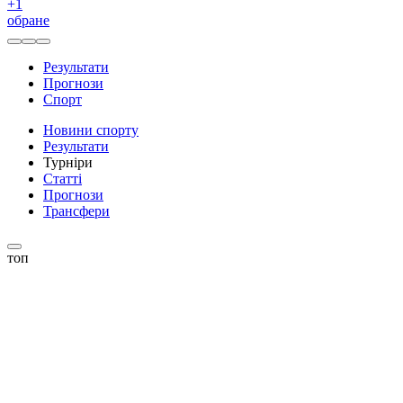
+
1
обране
Результати
Прогнози
Спорт
Новини спорту
Результати
Турніри
Статті
Прогнози
Трансфери
топ