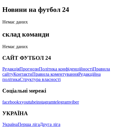
Новини на футбол 24
Немає даних
склад команди
Немає даних
САЙТ ФУТБОЛ 24
Редакція
Прогнози
Політика конфіденційності
Правила
сайту
Контакти
Правила коментування
Редакційна
політика
Структура власності
Соціальні мережі
facebook
x
youtube
instagram
telegram
viber
УКРАЇНА
Україна
Перша ліга
Друга ліга