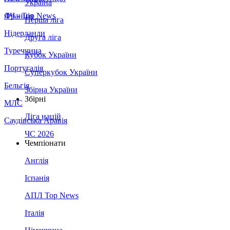
Україна
Франція
ЛЧ - Top News
Перша ліга
Нідерланди
Друга ліга
Туреччина
Кубок України
Португалія
Суперкубок України
Бельгія
Збірна України
Збірні
МЛС
Ліга націй
Саудівська Аравія
ЧС 2026
Чемпіонати
Англія
Іспанія
АПЛ Top News
Італія