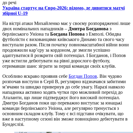
до речі
Україна стартує на Євро-2026: відомо, де дивитися матчі
збірної U-19
На вістрі атаки Михайленко має у своєму розпорядженні лише
двох номінальних нападників –
Дмитра Богданова
з
берлінського Уніона та
Богдана Попова
з Емполі. Обидва
футболісти є вихованцями київського Динамо та свого часу
виступали разом. Після початку повномасштабної війни вони
продовжили кар’єру за кордоном, де змогли успішно
адаптуватися й розкрити свій потенціал. І Богданов, і Попов
уже встигли дебютувати на рівні дорослого футболу,
отримавши шанс зіграти за перші команди своїх клубів.
Особливо яскраво проявив себе
Богдан Попов
. Він чудово
розпочав виступи в Серії B, регулярно відзначався забитими
м’ячами та швидко привернув до себе увагу. Наразі навколо
нападника активно ходять чутки про можливий перехід до
Аталанти, що лише підтверджує його високий потенціал.
Дмитро Богданов поки що переважно виступає за юнацькі
команди берлінського Уніона, але регулярно тренується з
основним складом клубу. Тому є всі підстави очікувати, що
вже в наступному сезоні він зможе повноцінно дебютувати в
Бундеслізі.