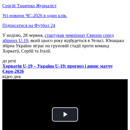
Сергій Тищенко
Журналіст
Усі новини ЧС-2026 в один клік.
Підписатися на Футбол 24
У неділю, 28 червня,
стартував чемпіонат Європи серед
збірних U-19
, який цього року відбудеться в Уельсі. Юнацька
збірна України зіграє на груповій стадії проти команд
Хорватії, Сербії та Італії.
до речі
Хорватія U-19 – Україна U-19: прогноз і анонс матчу
Євро-2026
відео дня
Play