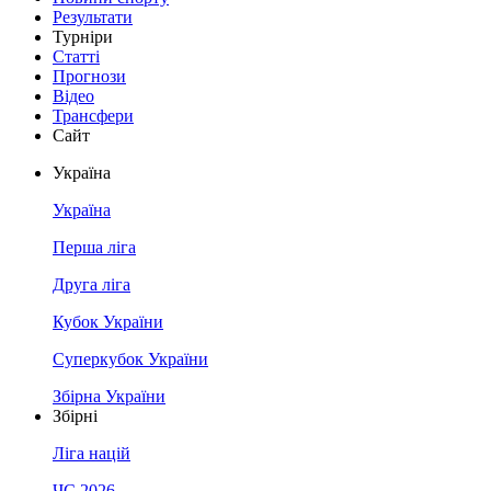
Результати
Турніри
Статті
Прогнози
Відео
Трансфери
Сайт
Україна
Україна
Перша ліга
Друга ліга
Кубок України
Суперкубок України
Збірна України
Збірні
Ліга націй
ЧС 2026