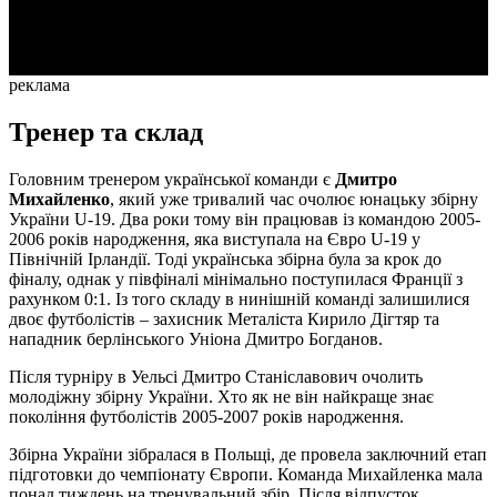
Video
реклама
Тренер та склад
Головним тренером української команди є
Дмитро
Михайленко
, який уже тривалий час очолює юнацьку збірну
України U-19. Два роки тому він працював із командою 2005-
2006 років народження, яка виступала на Євро U-19 у
Північній Ірландії. Тоді українська збірна була за крок до
фіналу, однак у півфіналі мінімально поступилася Франції з
рахунком 0:1. Із того складу в нинішній команді залишилися
двоє футболістів – захисник Металіста Кирило Дігтяр та
нападник берлінського Уніона Дмитро Богданов.
Після турніру в Уельсі Дмитро Станіславович очолить
молодіжну збірну України. Хто як не він найкраще знає
покоління футболістів 2005-2007 років народження.
Збірна України зібралася в Польщі, де провела заключний етап
підготовки до чемпіонату Європи. Команда Михайленка мала
понад тиждень на тренувальний збір. Після відпусток