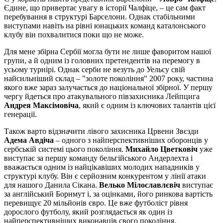
Єдине, що привертає увагу в історії Чалфіце, – це сам факт
перебування в структурі Барселони. Однак стабільними
виступами навіть на рівні юнацьких команд каталонського
клубу він похвалитися поки що не може.
Для мене збірна Сербії могла бути не лише фаворитом нашої
групи, а й одним із головних претендентів на перемогу в
усьому турнірі. Однак серби не везуть до Уельсу свій
найсильніший склад – "золоте покоління" 2007 року, частина
якого вже зараз залучається до національної збірної. У першу
чергу йдеться про атакувального півзахисника Лейпцига
Андрея Максімовіча
, який є одним із ключових талантів цієї
генерації.
Також варто відзначити лівого захисника Црвени Звєзди
Адема Авдіча
–
одного з найперспективніших оборонців у
сербській системі цього покоління.
Михайло Цветковіч
уже
виступає за першу команду бельгійського Андерлехта і
вважається одним із найцікавіших молодих нападників у
структурі клубу. Він є серйозним конкурентом у лінії атаки
для нашого Данила Сікана.
Велько Мілославлєвіч
виступає
за англійський Борнмут і, за оцінками, його ринкова вартість
перевищує 20 мільйонів євро. Це вже футболіст рівня
дорослого футболу, який розглядається як один із
найперспективніших виконавців свого покоління.