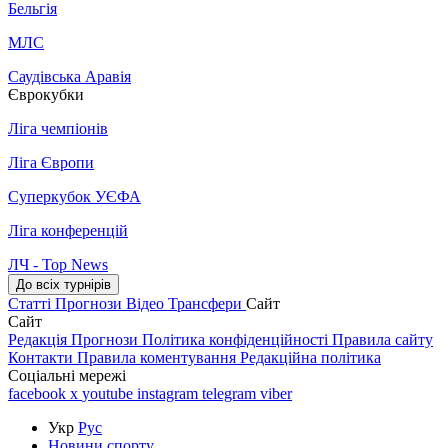
Бельгія
МЛС
Саудівська Аравія
Єврокубки
Ліга чемпіонів
Ліга Європи
Суперкубок УЄФА
Ліга конференцій
ЛЧ - Top News
До всіх турнірів
Статті
Прогнози
Відео
Трансфери
Сайт
Сайт
Редакція
Прогнози
Політика конфіденційності
Правила сайту
Контакти
Правила коментування
Редакційна політика
Соціальні мережі
facebook
x
youtube
instagram
telegram
viber
Укр
Рус
Новини спорту