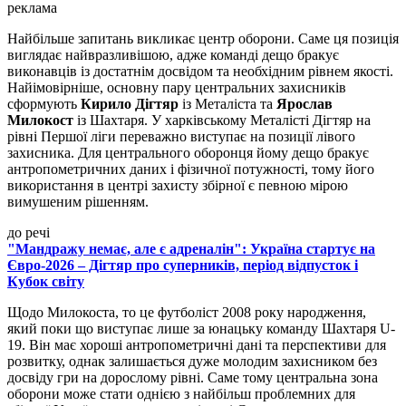
реклама
Найбільше запитань викликає центр оборони. Саме ця позиція
виглядає найвразливішою, адже команді дещо бракує
виконавців із достатнім досвідом та необхідним рівнем якості.
Найімовірніше, основну пару центральних захисників
сформують
Кирило Дігтяр
із Металіста та
Ярослав
Милокост
із Шахтаря. У харківському Металісті Дігтяр на
рівні Першої ліги переважно виступає на позиції лівого
захисника. Для центрального оборонця йому дещо бракує
антропометричних даних і фізичної потужності, тому його
використання в центрі захисту збірної є певною мірою
вимушеним рішенням.
до речі
"Мандражу немає, але є адреналін": Україна стартує на
Євро-2026 – Дігтяр про суперників, період відпусток і
Кубок світу
Щодо Милокоста, то це футболіст 2008 року народження,
який поки що виступає лише за юнацьку команду Шахтаря U-
19. Він має хороші антропометричні дані та перспективи для
розвитку, однак залишається дуже молодим захисником без
досвіду гри на дорослому рівні. Саме тому центральна зона
оборони може стати однією з найбільш проблемних для