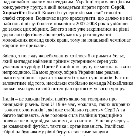
надзвичайно вдалим чи невдалим. Українці отримали цілком
конкурентну групу, в якій доведеться зіграти проти
Сербії
,
Хорватії
та
Італії
. Кожен із суперників має свої сильні та
слабкі сторони. Водночас варто враховувати, що далеко не всі
найсильніші футболісти покоління 2007-2008 років увійшли
до заявок цих збірних. Багато з них уже закріпилися на рівні
дорослого футболу або перебувають у розташуванні
молодіжних команд своїх країн, тому на юнацький чемпіонат
Європи не приїхали.
Звісно, з погляду жеребкування хотілося б отримати Уельс,
який виглядає найменш грізним суперником серед усіх
учасників турніру. Проте й нинішню групу не можна назвати
непрохідною. На мою думку, збірна України має реальні
шанси успішно зіграти з кожним із трьох суперників. Багато
залежатиме від того, наскільки стабільно команда Михайленка
зможе реалізувати свій потенціал протягом усього турніру.
Італія – це завжди Італія, навіть якщо ми говоримо про
юнацький рівень. Їхня U-19 не має, можливо, таких яскравих
"золотих хлопчиків", які вже стабільно грають у Серії А та
багато забивають. Але головна сила італійців традиційно
полягає не в індивідуальностях, а в системі. У першу чергу –
це командний футбол, тактика і організованість. Італійські
збірні на будь-якому рівні беруть своє саме завдяки