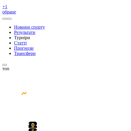
+
1
обране
Новини спорту
Результати
Турніри
Статті
Прогнози
Трансфери
топ