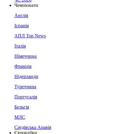
Чемпіонати
Англія
Іспанія
АПЛ Top News
Італія
Німеччина
Франція
Нідерланди
Туреччина
Португалія
Бельгія
МЛС
Саудівська Аравія
Єврокубки