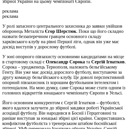
збірної України на цьому чемпіонаті Європи.
реклама
реклама
У ролі запасного центрального захисника до заявки увійшов
оборонець Металіста
Єгор Шерстюк
. Поки що його складно
назвати беззаперечним гравцем основного складу
харківського клубу на рівні Першої ліги, однак він уже має
досвід виступів у дорослому футболі.
У зоні опорного півзахисту основними кандидатами на місце
в стартовому складі є
Олександр Сорока
та
Сергій Ігнатков
.
Сорока – уродженець Тернополя, належить бельгійському
Генту. Він уже має досвід дорослого футболу, виступаючи за
другу команду бельгійського клубу. Це доволі перспективний
опорний півзахисник із хорошим футбольним інтелектом і
потенціалом. На мою думку, саме Сорока може стати одним із
головних відкриттів юнацького чемпіонату Європи в Уельсі.
Його основним конкурентом є Сергій Ігнатков – футболіст,
якого вдалося залучити до збірної завдяки роботі Української
асоціації футболу. Він народився в Боснії і Герцеговині та
раніше виступав за юнацькі збірні цієї країни. Скориставшись
конфліктом футболіста з тренерським штабом боснійської
збірної, УАФ переконала Ігнаткова обрати Україну. Сергій