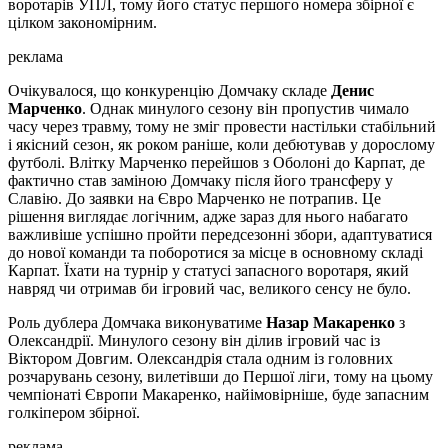
воротарів УПЛ, тому його статус першого номера збірної є
цілком закономірним.
реклама
Очікувалося, що конкуренцію Домчаку складе
Денис
Марченко
. Однак минулого сезону він пропустив чимало
часу через травму, тому не зміг провести настільки стабільний
і якісний сезон, як роком раніше, коли дебютував у дорослому
футболі. Влітку Марченко перейшов з Оболоні до Карпат, де
фактично став заміною Домчаку після його трансферу у
Славію. До заявки на Євро Марченко не потрапив. Це
рішення виглядає логічним, адже зараз для нього набагато
важливіше успішно пройти передсезонні збори, адаптуватися
до нової команди та поборотися за місце в основному складі
Карпат. Їхати на турнір у статусі запасного воротаря, який
навряд чи отримав би ігровий час, великого сенсу не було.
Роль дублера Домчака виконуватиме
Назар Макаренко
з
Олександрії. Минулого сезону він ділив ігровий час із
Віктором Довгим. Олександрія стала одним із головних
розчарувань сезону, вилетівши до Першої ліги, тому на цьому
чемпіонаті Європи Макаренко, найімовірніше, буде запасним
голкіпером збірної.
реклама