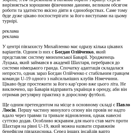
вирізняється хорошими фізичними даними, великим обсягом
роботи та здатністю якісно діяти в єдиноборствах. Саме тому
буде дуже цікаво поспостерігати за його виступами на цьому
турнірі.
реклама
реклама
У центрі півзахисту Михайленко має одразу кілька цікавих
варіантів. Одним із них є
Богдан Олійченко
, який
представляє систему мюнхенської Баварії. Уродженець
Луцька, який займався в академії Шахтаря, перебрався до
системи німецького гранда. Спочатку адаптація складалася
непросто, однак зараз Богдан Олійченко є стабільним гравцем
команди U-19 одного з найсильніших клубів Німеччини.
Цікаво буде простежити за його кар’єрою вже цього літа. Не
виключено, що Баварія відправить українця в оренду, аби він
отримав регулярну практику в дорослому футболі.
Ще одним претендентом на місце в основному складі є
Павло
Люсін
. Першу частину минулого сезону він провів не надто
вдало через травми та тривале відновлення, однак навесні
суттєво додав. Особливо яскравим для нього став матч проти
Шахтаря на рівні U-19, який можна назвати справжнім
бенефісом півзахисника. Серед інших інсайдів варто