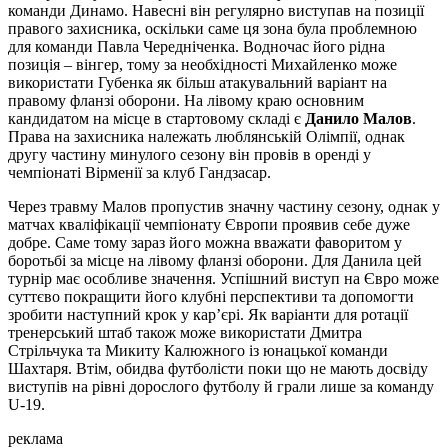
команди Динамо. Навесні він регулярно виступав на позиції
правого захисника, оскільки саме ця зона була проблемною
для команди Павла Чередніченка. Водночас його рідна
позиція – вінгер, тому за необхідності Михайленко може
використати Губенка як більш атакувальний варіант на
правому фланзі оборони. На лівому краю основним
кандидатом на місце в стартовому складі є
Данило Малов
.
Права на захисника належать люблянській Олімпії, однак
другу частину минулого сезону він провів в оренді у
чемпіонаті Вірменії за клуб Гандзасар.
Через травму Малов пропустив значну частину сезону, однак у
матчах кваліфікації чемпіонату Європи проявив себе дуже
добре. Саме тому зараз його можна вважати фаворитом у
боротьбі за місце на лівому фланзі оборони. Для Данила цей
турнір має особливе значення. Успішний виступ на Євро може
суттєво покращити його клубні перспективи та допомогти
зробити наступний крок у кар’єрі. Як варіанти для ротації
тренерський штаб також може використати Дмитра
Стрільчука та Микиту Калюжного із юнацької команди
Шахтаря. Втім, обидва футболісти поки що не мають досвіду
виступів на рівні дорослого футболу й грали лише за команду
U-19.
реклама