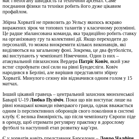
має і непогану швидкість та технічний арсенал. Саме
поєднання фізики та техніки робить його дуже цікавим
профайлом.
Збірна Хорватії не привозить до Уельсу якихось яскраво
виражених зірок чи топових талантів у класичному розумінні.
Це радше збалансована команда, яка традиційно робить ставку
на організовану гру та колективні дії. Якщо переходити до
персоналій, то можна виокремити кількох виконавців, які
виділяються на загальному фоні. Зокрема, це два футболісти,
які виступають у чемпіонаті Німеччини. Один із них –
атакувальний півзахисник Вердера
Патріс Ковіч
, який уже
встиг спробувати свої сили на рівні Бундесліги. Ковіч
народився в Берліні, але вирішив представляти збірну
Хорватії. Минулого сезону він відзначився одним голом у 15
матчах.
Інший цікавий гравець – центральний захисник мюнхенської
Баварії U-19
Любко Пулічіч
. Поки що він виступає лише на
рівні юнацької команди німецького гранда, однак вважається
одним із перспективних оборонців свого покоління в системі
клубу. Є велика ймовірність, що після чемпіонату Європи піде
в оренду, щоб отримати регулярну практику в дорослому
футболі та наступний етап розвитку кар’єри.
Є у хорватів навіть представник Барселони –
Ловро Чалфіце
.