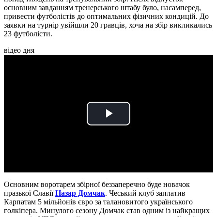
основним завданням тренерського штабу було, насамперед,
привести футболістів до оптимальних фізичних кондицій. До
заявки на турнір увійшли 20 гравців, хоча на збір викликались
23 футболісти.
відео дня
Play
Video
Основним воротарем збірної беззаперечно буде новачок
празької Славії
Назар Домчак
. Чеський клуб заплатив
Карпатам 5 мільйонів євро за талановитого українського
голкіпера. Минулого сезону Домчак став одним із найкращих