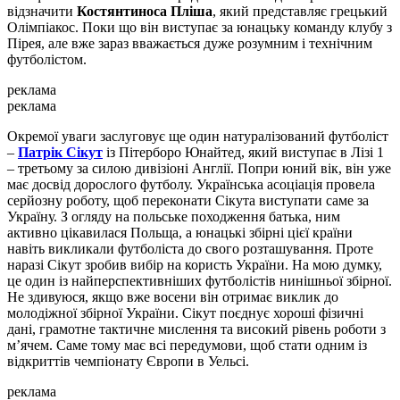
відзначити
Костянтиноса Пліша
, який представляє грецький
Олімпіакос. Поки що він виступає за юнацьку команду клубу з
Пірея, але вже зараз вважається дуже розумним і технічним
футболістом.
реклама
реклама
Окремої уваги заслуговує ще один натуралізований футболіст
–
Патрік Сікут
із Пітерборо Юнайтед, який виступає в Лізі 1
– третьому за силою дивізіоні Англії. Попри юний вік, він уже
має досвід дорослого футболу. Українська асоціація провела
серйозну роботу, щоб переконати Сікута виступати саме за
Україну. З огляду на польське походження батька, ним
активно цікавилася Польща, а юнацькі збірні цієї країни
навіть викликали футболіста до свого розташування. Проте
наразі Сікут зробив вибір на користь України. На мою думку,
це один із найперспективніших футболістів нинішньої збірної.
Не здивуюся, якщо вже восени він отримає виклик до
молодіжної збірної України. Сікут поєднує хороші фізичні
дані, грамотне тактичне мислення та високий рівень роботи з
м’ячем. Саме тому має всі передумови, щоб стати одним із
відкриттів чемпіонату Європи в Уельсі.
реклама