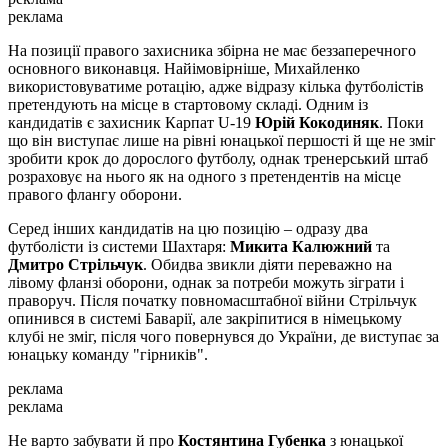
реклама
На позиції правого захисника збірна не має беззаперечного
основного виконавця. Найімовірніше, Михайленко
використовуватиме ротацію, адже відразу кілька футболістів
претендують на місце в стартовому складі. Одним із
кандидатів є захисник Карпат U-19
Юрій Кокодиняк
. Поки
що він виступає лише на рівні юнацької першості й ще не зміг
зробити крок до дорослого футболу, однак тренерський штаб
розраховує на нього як на одного з претендентів на місце
правого флангу оборони.
Серед інших кандидатів на цю позицію – одразу два
футболісти із системи Шахтаря:
Микита Калюжний
та
Дмитро Стрільчук
. Обидва звикли діяти переважно на
лівому фланзі оборони, однак за потреби можуть зіграти і
праворуч. Після початку повномасштабної війни Стрільчук
опинився в системі Баварії, але закріпитися в німецькому
клубі не зміг, після чого повернувся до України, де виступає за
юнацьку команду "гірників".
реклама
реклама
Не варто забувати й про
Костянтина Губенка
з юнацької