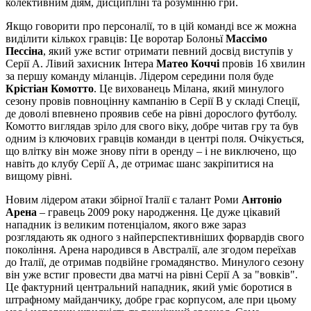
колективним діям, дисципліні та розумінню гри.
Якщо говорити про персоналії, то в цій команді все ж можна
виділити кількох гравців: Це воротар Болоньї
Массімо
Пессіна
, який уже встиг отримати певний досвід виступів у
Серії А. Лівий захисник Інтера
Матео Коччі
провів 16 хвилин
за першу команду міланців. Лідером середини поля буде
Крістіан Комотто
. Це вихованець Мілана, який минулого
сезону провів повноцінну кампанію в Серії B у складі Спеції,
де доволі впевнено проявив себе на рівні дорослого футболу.
Комотто виглядав зріло для свого віку, добре читав гру та був
одним із ключових гравців команди в центрі поля. Очікується,
що влітку він може знову піти в оренду – і не виключено, що
навіть до клубу Серії А, де отримає шанс закріпитися на
вищому рівні.
Новим лідером атаки збірної Італії є талант Роми
Антоніо
Арена
– гравець 2009 року народження. Це дуже цікавий
нападник із великим потенціалом, якого вже зараз
розглядають як одного з найперспективніших форвардів свого
покоління. Арена народився в Австралії, але згодом переїхав
до Італії, де отримав подвійне громадянство. Минулого сезону
він уже встиг провести два матчі на рівні Серії А за "вовків".
Це фактурний центральний нападник, який уміє боротися в
штрафному майданчику, добре грає корпусом, але при цьому