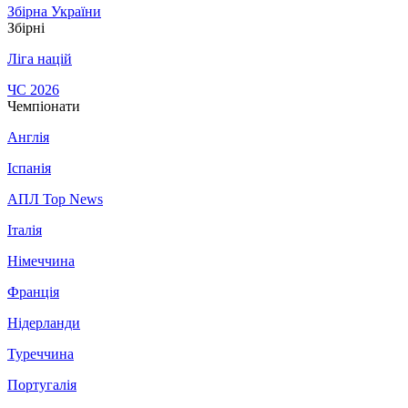
Збірна України
Збірні
Ліга націй
ЧС 2026
Чемпіонати
Англія
Іспанія
АПЛ Top News
Італія
Німеччина
Франція
Нідерланди
Туреччина
Португалія