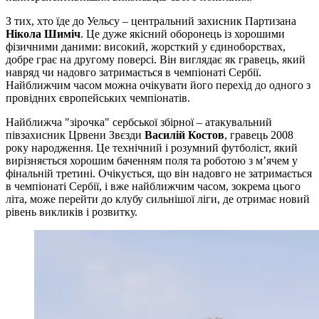
З тих, хто їде до Уельсу – центральний захисник Партизана
Нікола Шиміч
. Це дуже якісний оборонець із хорошими
фізичними даними: високий, жорсткий у єдиноборствах,
добре грає на другому поверсі. Він виглядає як гравець, який
навряд чи надовго затримається в чемпіонаті Сербії.
Найближчим часом можна очікувати його перехід до одного з
провідних європейських чемпіонатів.
Найближча "зірочка" сербської збірної – атакувальний
півзахисник Црвени Звєзди
Василій Костов
, гравець 2008
року народження. Це технічний і розумний футболіст, який
вирізняється хорошим баченням поля та роботою з м’ячем у
фінальній третині. Очікується, що він надовго не затримається
в чемпіонаті Сербії, і вже найближчим часом, зокрема цього
літа, може перейти до клубу сильнішої ліги, де отримає новий
рівень викликів і розвитку.