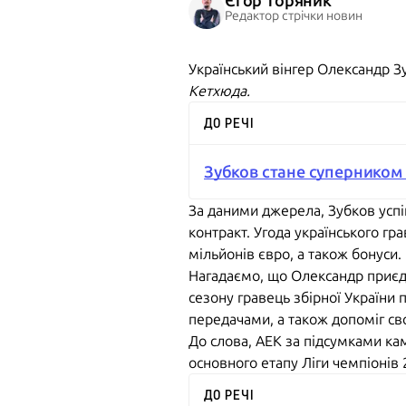
Єгор Торяник
Редактор стрічки новин
Український вінгер Олександр З
Кетхюда.
ДО РЕЧІ
Зубков стане суперником 
За даними джерела, Зубков усп
контракт. Угода українського гр
мільйонів євро, а також бонуси.
Нагадаємо, що Олександр приєдн
сезону гравець збірної України 
передачами, а також допоміг с
До слова, АЕК за підсумками камп
основного етапу Ліги чемпіонів
ДО РЕЧІ