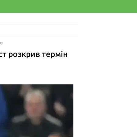
ту
ст розкрив термін