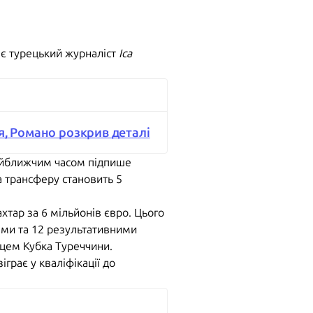
яє турецький журналіст
Іса
я, Романо розкрив деталі
айближчим часом підпише
а трансферу становить 5
тар за 6 мільйонів євро. Цього
лами та 12 результативними
жцем Кубка Туреччини.
іграє у кваліфікації до