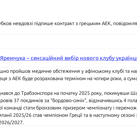
убков невдовзі підпише контракт з грецьким АЕК, повідомл
Яремчука – сенсаційний вибір нового клубу українц
ішно пройшов медичне обстеження у афінському клубі та н
авця з АЕК буде розрахована терміном на чотири роки, а сум
ався до Трабзонспора на початку 2025 року, покинувши Шах
провів 37 поєдинків за "бордово-синіх", відзначившись 4 го
вої команді стати бронзовим призером чемпіонату і перемо
анії 2025/26 став чемпіоном Греції та в наступному сезоні з
 2026/2027.