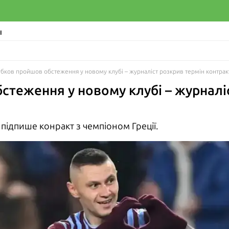
І
убков пройшов обстеження у новому клубі – журналіст розкрив термін контрак
стеження у новому клубі – журналі
підпише конракт з чемпіоном Греції.