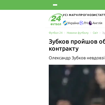
УСІ МАТЧІ
ПРОГНОЗИ
СТАТТ
Україна
ЛЧ
Англія
Футбол 24
Новини футболу
Світ
З
Зубков пройшов об
контракту
Олександр Зубков невдовзі 