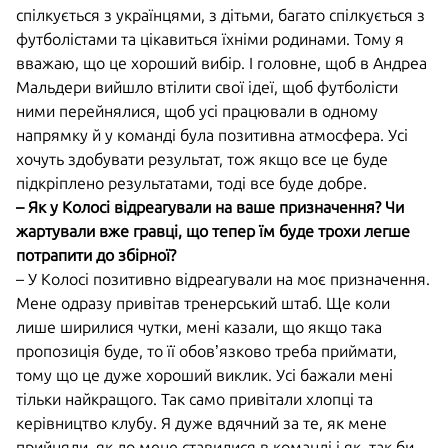
спілкується з українцями, з дітьми, багато спілкується з
футболістами та цікавиться їхніми родинами. Тому я
вважаю, що це хороший вибір. І головне, щоб в Андреа
Мальдери вийшло втілити свої ідеї, щоб футболісти
ними перейнялися, щоб усі працювали в одному
напрямку й у команді була позитивна атмосфера. Усі
хочуть здобувати результат, тож якщо все це буде
підкріплено результатами, тоді все буде добре.
– Як у Колосі відреагували на ваше призначення? Чи
жартували вже гравці, що тепер їм буде трохи легше
потрапити до збірної?
– У Колосі позитивно відреагували на моє призначення.
Мене одразу привітав тренерський штаб. Ще коли
лише ширилися чутки, мені казали, що якщо така
пропозиція буде, то її обов’язково треба приймати,
тому що це дуже хороший виклик. Усі бажали мені
тільки найкращого. Так само привітали хлопці та
керівництво клубу. Я дуже вдячний за те, як мене
прийняли, як до мене ставилися в команді і як, так би