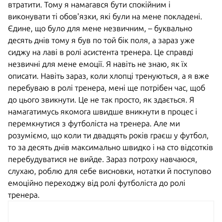
втратити. Тому я намагався бути спокійним і
виконувати ті обов’язки, які були на мене покладені.
Єдине, що було для мене незвичним, – буквально
десять днів тому я був по той бік поля, а зараз уже
сиджу на лаві в ролі асистента тренера. Це справді
незвичні для мене емоції. Я навіть не знаю, як їх
описати. Навіть зараз, коли хлопці тренуються, а я вже
перебуваю в ролі тренера, мені ще потрібен час, щоб
до цього звикнути. Це не так просто, як здається. Я
намагатимусь якомога швидше вникнути в процес і
перемкнутися з футболіста на тренера. Але ми
розуміємо, що коли ти двадцять років граєш у футбол,
то за десять днів максимально швидко і на сто відсотків
перебудуватися не вийде. Зараз потроху навчаюся,
слухаю, роблю для себе висновки, нотатки й поступово
емоційно переходжу від ролі футболіста до ролі
тренера.