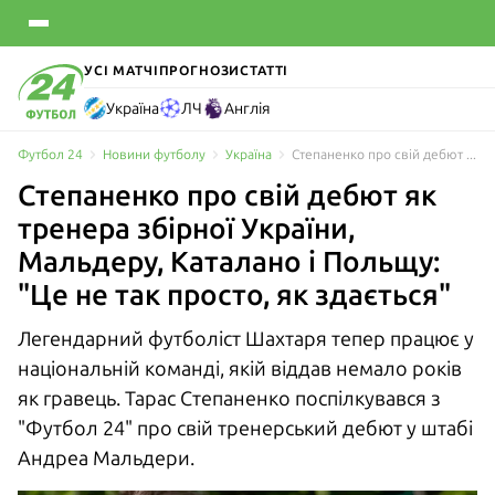
УСІ МАТЧІ
ПРОГНОЗИ
СТАТТІ
Україна
ЛЧ
Англія
Футбол 24
Новини футболу
Україна
Степаненко про свій дебют як тренера збірної України і перемогу над Польщею: "Це стало
Степаненко про свій дебют як
тренера збірної України,
Мальдеру, Каталано і Польщу:
"Це не так просто, як здається"
Легендарний футболіст Шахтаря тепер працює у
національній команді, якій віддав немало років
як гравець. Тарас Степаненко поспілкувався з
"Футбол 24" про свій тренерський дебют у штабі
Андреа Мальдери.