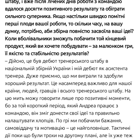
штабу, і вже після лічених днів роботи з командою
вдалося досягти позитивного результату та обіграти
сильного суперника. Якщо настільки швидко помітні
перші плоди вашої роботи, то скільки часу, на вашу
думку, потрібно, аби збірна повністю засвоїла ваші ідеї?
Коли вболівальники зможуть побачити той кінцевий
продукт, який ви хочете побудувати – за малюнком гри,
її якістю та стабільністю результатів?
– Дійсно, це був дебют тренерського штабу в
національній збірній України і мій дебют як асистента
тренера. Дуже приємно, що ми виграли та здобули
хороший результат. Це насамперед важливо для нашої
країни, людей, гравців і всього тренерського штабу. На
цю мить можу говорити лише про позитивні моменти,
бо за той короткий період, який Андреа працює з
командою, він зміг донести свої ідеї та правильно
налаштувати хлопців. По грі ми побачили бажання,
самовіддачу та мотивацію – це найголовніше. Тактичні
дії поки що були трохи на другому плані, але їх уже теж