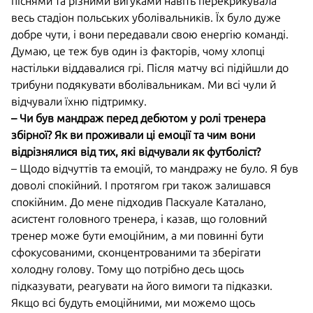
піснями та різними вигуками навіть перекрикувала
весь стадіон польських уболівальників. Їх було дуже
добре чути, і вони передавали свою енергію команді.
Думаю, це теж був один із факторів, чому хлопці
настільки віддавалися грі. Після матчу всі підійшли до
трибуни подякувати вболівальникам. Ми всі чули й
відчували їхню підтримку.
– Чи був мандраж перед дебютом у ролі тренера
збірної? Як ви проживали ці емоції та чим вони
відрізнялися від тих, які відчували як футболіст?
– Щодо відчуттів та емоцій, то мандражу не було. Я був
доволі спокійний. І протягом гри також залишався
спокійним. До мене підходив Паскуале Каталано,
асистент головного тренера, і казав, що головний
тренер може бути емоційним, а ми повинні бути
сфокусованими, сконцентрованими та зберігати
холодну голову. Тому що потрібно десь щось
підказувати, реагувати на його вимоги та підказки.
Якщо всі будуть емоційними, ми можемо щось