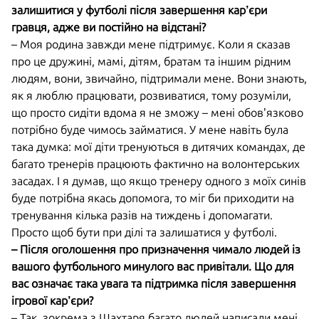
залишитися у футболі після завершення кар’єри
гравця, адже ви постійно на відстані?
– Моя родина завжди мене підтримує. Коли я сказав
про це дружині, мамі, дітям, братам та іншим рідним
людям, вони, звичайно, підтримали мене. Вони знають,
як я люблю працювати, розвиватися, тому розуміли,
що просто сидіти вдома я не зможу – мені обов’язково
потрібно буде чимось займатися. У мене навіть була
така думка: мої діти тренуються в дитячих командах, де
багато тренерів працюють фактично на волонтерських
засадах. І я думав, що якщо тренеру одного з моїх синів
буде потрібна якась допомога, то міг би приходити на
тренування кілька разів на тиждень і допомагати.
Просто щоб бути при ділі та залишатися у футболі.
– Після оголошення про призначення чимало людей із
вашого футбольного минулого вас привітали. Що для
вас означає така увага та підтримка після завершення
ігрової кар’єри?
– Так, зокрема з Шахтаря багато людей написали мені