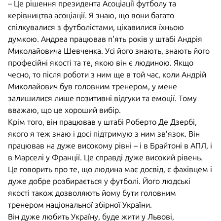
– Це рішення президента Асоціації футболу та
керівництва асоціації. Я знаю, що вони багато
спілкувалися з футболістами, цікавилися їхньою
думкою. Андреа працював п’ять років у штабі Андрія
Миколайовича Шевченка. Усі його знають, знають його
професійні якості та те, якою він є людиною. Якщо
чесно, то після роботи з ним ще в той час, коли Андрій
Миколайович був головним тренером, у мене
залишилися лише позитивні відгуки та емоції. Тому
вважаю, що це хороший вибір.
Крім того, він працював у штабі Роберто Де Дзербі,
якого я теж знаю і досі підтримую з ним зв’язок. Він
працював на дуже високому рівні – і в Брайтоні в АПЛ, і
в Марселі у Франції. Це справді дуже високий рівень.
Це говорить про те, що людина має досвід, є фахівцем і
дуже добре розбирається у футболі. Його людські
якості також дозволяють йому бути головним
тренером національної збірної України.
Він дуже любить Україну, буде жити у Львові,