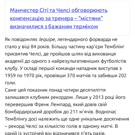
Манчестер Сіті та Челсі обговорюють
компенсацію за тренера – "містяни"
визначилися з бажаним терміном
Як повідомляє
lequipe
, легендарного форварда не
стало у віці 84 років. Більшу частину кар'єри Темблінг
присвятив Челсі, де пройшов шлях від вихованця
академії до одного з найрезультативніших футболістів
клубу. У складі першої команди нападник виступав з
1959 по 1970 рік, провівши 370 матчів та забивши 202
голи.
Саме цей показник понад чотири десятиліття
залишався клубним рекордом. Лише у 2013 році його
перевершив Френк Лемпард, який довів свій
бомбардирський доробок до 211 м'ячів. Водночас
Темблінгу досі належить ще одне унікальне досягнення
– рекорд Челсі за кількістю голів в одному матчі. В
одній із зустрічей він відзначився п'ять разів.