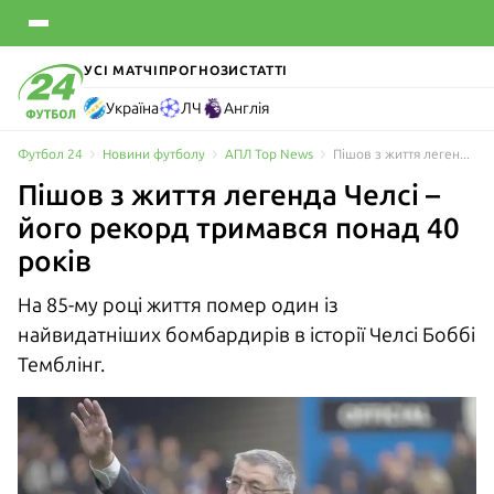
УСІ МАТЧІ
ПРОГНОЗИ
СТАТТІ
Україна
ЛЧ
Англія
Футбол 24
Новини футболу
АПЛ Top News
Пішов з життя легенда Челсі – його рекорд тримався понад 40 років
Пішов з життя легенда Челсі –
його рекорд тримався понад 40
років
На 85-му році життя помер один із
найвидатніших бомбардирів в історії Челсі Боббі
Темблінг.