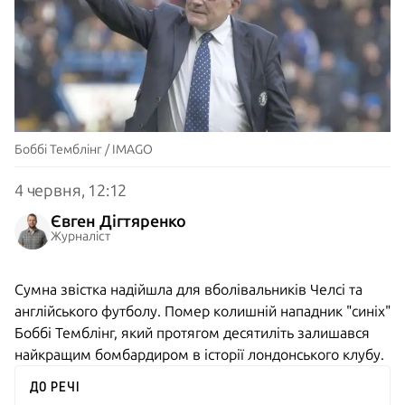
Боббі Темблінг / IMAGO
4 червня, 12:12
Євген Дігтяренко
Журналіст
Сумна звістка надійшла для вболівальників Челсі та
англійського футболу. Помер колишній нападник "синіх"
Боббі Темблінг, який протягом десятиліть залишався
найкращим бомбардиром в історії лондонського клубу.
ДО РЕЧІ