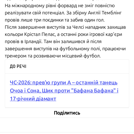
На міжнародному рівні форвард не зміг повністю
реалізувати свій потенціал. За збірну Англії Темблінг
провів лише три поєдинки та забив один гол.
Після завершення виступів за Челсі нападник захищав
кольори Крістал Пелас, а останні роки ігрової кар'єри
провів в Ірландії. Там він залишився й після
завершення виступів на футбольному полі, працюючи
тренером та розвиваючи місцевий футбол.
ДО РЕЧІ
ЧС-2026: прев'ю групи A – останній танець
Очоа і Сона, Шик проти "Бафана Бафана" і
17-річний діамант
Поділитись