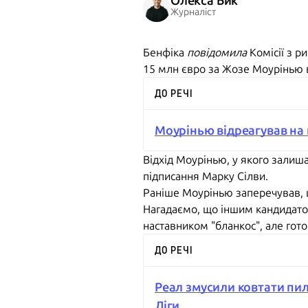
Олекса Бик
Журналіст
Бенфіка
повідомила
Комісії з р
15 млн євро за Жозе Моурінью в
ДО РЕЧІ
Моурінью відреагував на 
Відхід Моурінью, у якого залиш
підписання Марку Сілви.
Раніше Моурінью заперечував, щ
Нагадаємо, що іншим кандидатом
наставником "бланкос", але гото
ДО РЕЧІ
Реал змусили ковтати пилю
Ліги