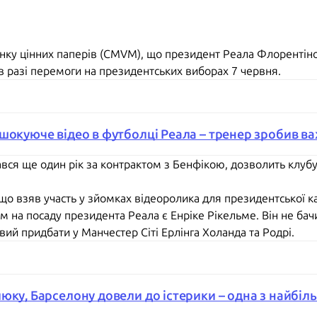
инку цінних паперів (CMVM), що президент Реала Флорентіно
 разі перемоги на президентських виборах 7 червня.
шокуюче відео в футболці Реала – тренер зробив в
ався ще один рік за контрактом з Бенфікою, дозволить клубу
о взяв участь у зйомках відеоролика для президентської к
 на посаду президента Реала є Енріке Рікельме. Він не бач
вий придбати у Манчестер Сіті Ерлінга Холанда та Родрі.
ку, Барселону довели до істерики – одна з найбільш