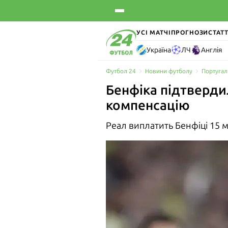
УСІ МАТЧІ
ПРОГНОЗИ
СТАТТ
Україна
ЛЧ
Англія
Футбол 24
Новини футболу
Португал
Бенфіка підтверди
компенсацію
Реал виплатить Бенфіці 15 