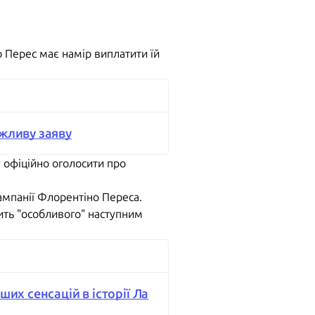
 Перес має намір виплатити їй
ажливу заяву
 офіційно оголосити про
ампанії Флорентіно Переса.
ить "особливого" наступним
их сенсацій в історії Ла