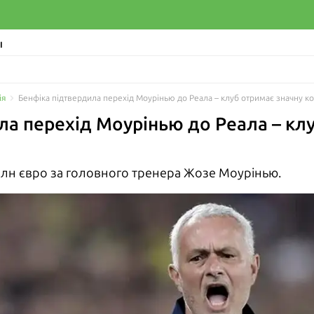
І
ія
Бенфіка підтвердила перехід Моурінью до Реала – клуб отримає значну 
ла перехід Моурінью до Реала – кл
млн євро за головного тренера Жозе Моурінью.