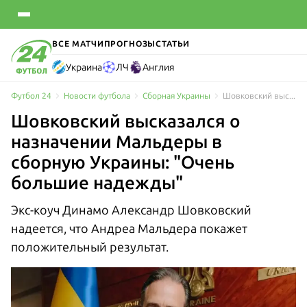
ВСЕ МАТЧИ
ПРОГНОЗЫ
СТАТЬИ
Украина
ЛЧ
Англия
Футбол 24
Новости футбола
Сборная Украины
Шовковский высказался о назначении Мальдеры в сборную Украины: "Очень большие надежды"
Шовковский высказался о
назначении Мальдеры в
сборную Украины: "Очень
большие надежды"
Экс-коуч Динамо Александр Шовковский
надеется, что Андреа Мальдера покажет
положительный результат.