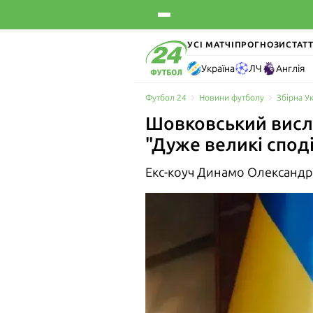
УСІ МАТЧІ
ПРОГНОЗИ
СТАТТ
Україна
ЛЧ
Англія
Футбол 24
Новини футболу
Збірна У
Шовковський висло
"Дуже великі спод
Екс-коуч Динамо Олександр