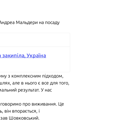
Андреа Мальдери на посаду
 закипіла, Україна
юдину з комплексним підходом,
лях, але в нього є все для того,
альний результат. У нас
и говоримо про виживання. Це
, він впорається, і
казав Шовковський.