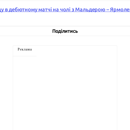
у в дебютному матчі на чолі з Мальдерою – Ярмол
Поділитись
Реклама