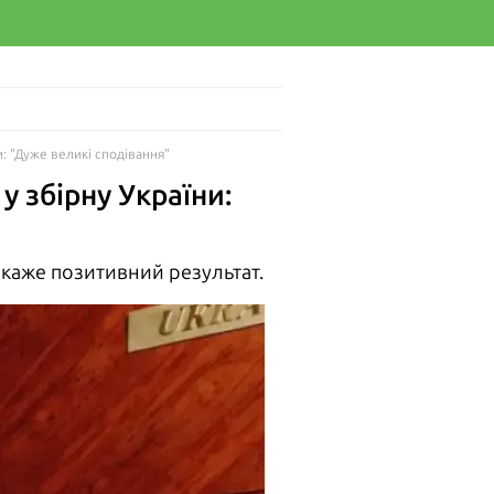
: "Дуже великі сподівання"
 збірну України:
каже позитивний результат.