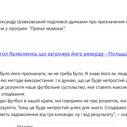
ександр Шовковський поділився думками про призначення 
їни у програмі
"Пряма червона".
гол Ярмоленка, що загрожує його рекорду – Польща
 було його призначати, чи не треба було. Я знаю його як л
 які методи використання. І я думаю, що це буде непростий ш
ще розуміти наше футбольне суспільство, яке ставить максим
 сподівання.
дні футбол в нашій країні, ми говоримо не про розвиток, м
розуміти. Тому це буде непростий шлях для нього. Сподіваюсь
ють задоволення від гри команди, ну і від результату", – с
Реклама