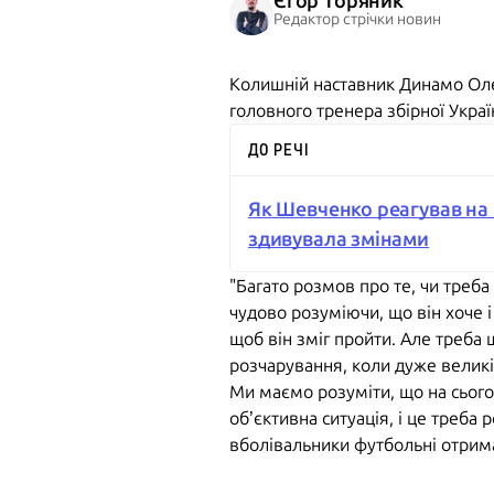
Єгор Торяник
Редактор стрічки новин
Колишній наставник Динамо Ол
головного тренера збірної Укра
ДО РЕЧІ
Як Шевченко реагував на 
здивувала змінами
"Багато розмов про те, чи треба
чудово розуміючи, що він хоче і
щоб він зміг пройти. Але треба 
розчарування, коли дуже великі
Ми маємо розуміти, що на сього
об’єктивна ситуація, і це треба 
вболівальники футбольні отрима