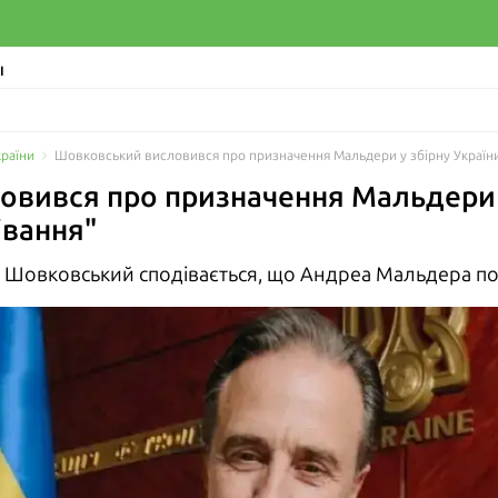
І
країни
Шовковський висловився про призначення Мальдери у збірну України
вився про призначення Мальдери у
івання"
 Шовковський сподівається, що Андреа Мальдера по