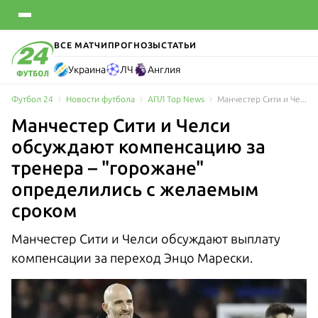
ВСЕ МАТЧИ
ПРОГНОЗЫ
СТАТЬИ
Украина
ЛЧ
Англия
Футбол 24
Новости футбола
АПЛ Top News
Манчестер Сити и Челси обсуждают компенсацию за Мареску – "горожане" определились с желаемым сроком
Манчестер Сити и Челси
обсуждают компенсацию за
тренера – "горожане"
определились с желаемым
сроком
Манчестер Сити и Челси обсуждают выплату
компенсации за переход Энцо Марески.