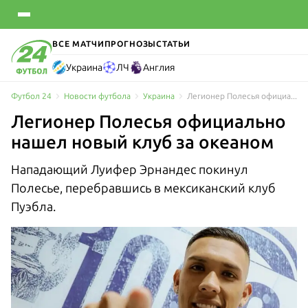
ВСЕ МАТЧИ
ПРОГНОЗЫ
СТАТЬИ
Украина
ЛЧ
Англия
Футбол 24
Новости футбола
Украина
Легионер Полесья официально нашел новый клуб за океаном
Легионер Полесья официально
нашел новый клуб за океаном
Нападающий Луифер Эрнандес покинул
Полесье, перебравшись в мексиканский клуб
Пуэбла.