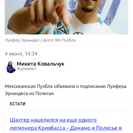
Луифер Эрнандес / фото: ФК Пуэбла
4 июня, 14:34
Микита Ковальчук
Журналіст
Мексиканская Пуэбла
объявила
о подписании Луифера
Эрнандеса из Полесья.
КСТАТИ
Шахтер нацелился на еще одного
легионера Кривбасса – Динамо и Полесье в