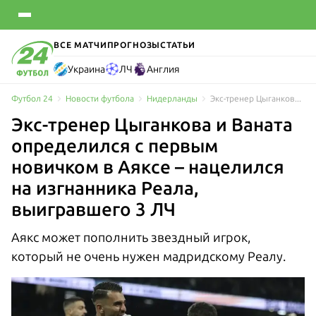
ВСЕ МАТЧИ
ПРОГНОЗЫ
СТАТЬИ
Украина
ЛЧ
Англия
Футбол 24
Новости футбола
Нидерланды
Экс-тренер Цыганкова и Ваната определился с первым новичком в Аяксе – нацелился на изгнанника Реала, который выиграл 3 ЛЧ
Экс-тренер Цыганкова и Ваната
определился с первым
новичком в Аяксе – нацелился
на изгнанника Реала,
выигравшего 3 ЛЧ
Аякс может пополнить звездный игрок,
который не очень нужен мадридскому Реалу.