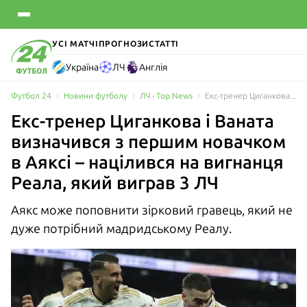
УСІ МАТЧІ
ПРОГНОЗИ
СТАТТІ
Україна
ЛЧ
Англія
Футбол 24
Новини футболу
ЛЧ - Top News
Екс-тренер Циганкова і Ваната визначився з першим новачком в Аяксі – націлився на вигнанця Реала, який виграв 3 ЛЧ
Екс-тренер Циганкова і Ваната
визначився з першим новачком
в Аяксі – націлився на вигнанця
Реала, який виграв 3 ЛЧ
Аякс може поповнити зірковий гравець, який не
дуже потрібний мадридському Реалу.