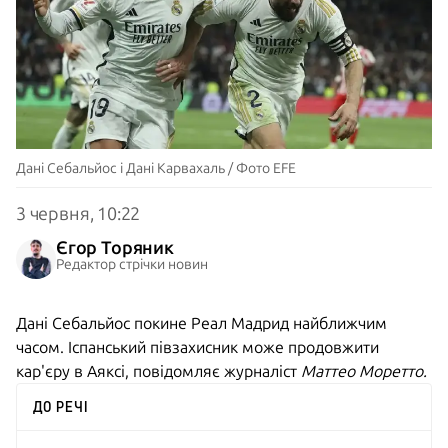
Дані Себальйос і Дані Карвахаль / Фото EFE
3 червня, 10:22
Єгор Торяник
Редактор стрічки новин
Дані Себальйос покине Реал Мадрид найближчим
часом. Іспанський півзахисник може продовжити
кар'єру в Аяксі, повідомляє журналіст
Маттео Моретто.
ДО РЕЧІ