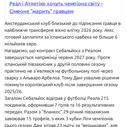
Реал і Атлетіко хочуть чемпіона світу –
Сімеоне "марить" гравцем
Амстердамський клуб близький до підписання гравця в
найближче трансферне вікно влітку 2026 року. Аякс
готовий заплатити за іспанського хавбека не більше 6
мільйонів євро.
Нагадаємо, що контракт Себальйоса з Реалом
завершується наприкінці червня 2027 року. Проте
іспанський півзахисник у другій половині сезону
практично не з'являвся на футбольному полі через
сварку з Альваро Арбелоа. Тому Дані ухвалив рішення
покинути королівський клуб після завершення сезону
2025/26.
Загалом Себальйос відіграв у футболці Реала 215
поєдинків, оформивши 7 голів та 16 результативних
передач. Разом з "бланкос" 29-річний півзахисник
завоював 15 трофеїв, з яких 3 кубки Ліги чемпіонів.
Цього сезону Дані зіграв 23 матчі за "вершкових", але