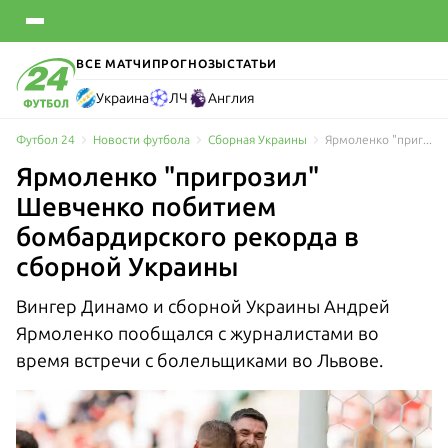
ВСЕ МАТЧИ
ПРОГНОЗЫ
СТАТЬИ
Украина
ЛЧ
Англия
Футбол 24
Новости футбола
Сборная Украины
Ярмоленко "пригрозил" Шевченко побитием бомбардирского рекорда в сборной Украины
Ярмоленко "пригрозил"
Шевченко побитием
бомбардирского рекорда в
сборной Украины
Вингер Динамо и сборной Украины Андрей
Ярмоленко пообщался с журналистами во
время встречи с болельщиками во Львове.