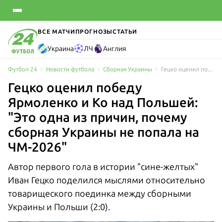
ВСЕ МАТЧИ
ПРОГНОЗЫ
СТАТЬИ
Украина
ЛЧ
Англия
Футбол 24
Новости футбола
Сборная Украины
Гецко оценил победу Ярмоленко и Ко над Польшей: "Это одна из причин, почему сборная Украины не попала на ЧМ-2026"
Гецко оценил победу
Ярмоленко и Ко над Польшей:
"Это одна из причин, почему
сборная Украины не попала на
ЧМ-2026"
Автор первого гола в истории "сине-желтых"
Иван Гецко поделился мыслями относительно
товарищеского поединка между сборными
Украины и Польши (2:0).