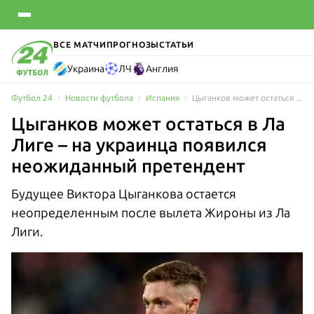
ВСЕ МАТЧИ
ПРОГНОЗЫ
СТАТЬИ
Украина
ЛЧ
Англия
Футбол 24
Новости футбола
Испания
Цыганков может остаться в Ла Лиге – на украинца появился неожиданный претендент
Цыганков может остаться в Ла
Лиге – на украинца появился
неожиданный претендент
Будущее Виктора Цыганкова остается
неопределенным после вылета Жироны из Ла
Лиги.