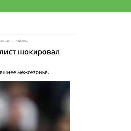
рывным инсайдом
алист шокировал
нешнее межсезонье.