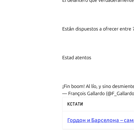
El delantero que verdaderamente 
Están dispuestos a ofrecer entre 
Estad atentos
¡Fin boom! Al lío, y sino desmien
— François Gallardo (@F_Gallard
КСТАТИ
Гордон и Барселона – са