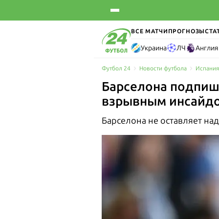
ВСЕ МАТЧИ
ПРОГНОЗЫ
СТА
Украина
ЛЧ
Англия
Футбол 24
Новости футбола
Испания
Барселона подпише
взрывным инсайд
Барселона не оставляет на