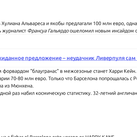
 Хулиана Альвареса и якобы предлагали 100 млн евро, одна
ь журналист
Франсуа Гальярдо
ошеломил новым инсайдом о
иданное предложение – неудачник Ливерпуля сам 
м форвардом "блаугранас" в межсезонье станет Харри Кейн.
рии 70-80 млн евро. Только что Барселона попрощалась с 
ла из Мюнхена.
ной раз набил космическую статистику. 32-летний англичан