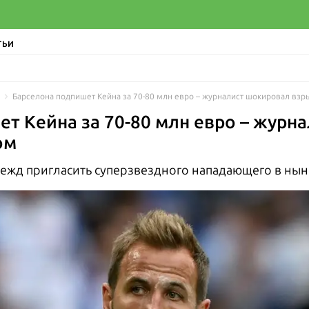
ТЬИ
Барселона подпишет Кейна за 70-80 млн евро – журналист шокировал вз
т Кейна за 70-80 млн евро – журн
ом
дежд пригласить суперзвездного нападающего в ны