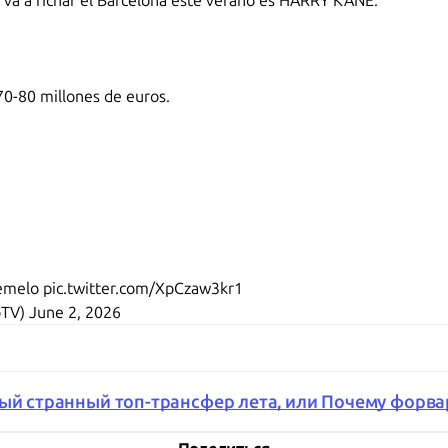
va a fichar el Barcelona este verano es HARRY KANE.
70-80 millones de euros.
temelo
pic.twitter.com/XpCzaw3kr1
oTV)
June 2, 2026
мый странный топ-трансфер лета, или Почему форвар