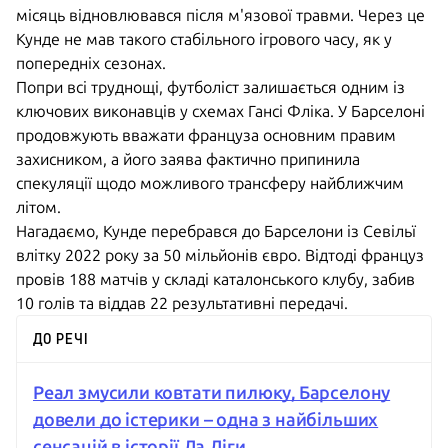
місяць відновлювався після м'язової травми. Через це
Кунде не мав такого стабільного ігрового часу, як у
попередніх сезонах.
Попри всі труднощі, футболіст залишається одним із
ключових виконавців у схемах Гансі Фліка. У Барселоні
продовжують вважати француза основним правим
захисником, а його заява фактично припинила
спекуляції щодо можливого трансферу найближчим
літом.
Нагадаємо, Кунде перебрався до Барселони із Севільї
влітку 2022 року за 50 мільйонів євро. Відтоді француз
провів 188 матчів у складі каталонського клубу, забив
10 голів та віддав 22 результативні передачі.
ДО РЕЧІ
Реал змусили ковтати пилюку, Барселону
довели до істерики – одна з найбільших
сенсацій в історії Ла Ліги