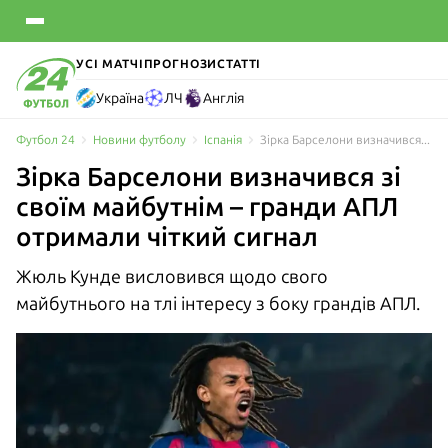
УСІ МАТЧІ
ПРОГНОЗИ
СТАТТІ
Україна
ЛЧ
Англія
Футбол 24
Новини футболу
Іспанія
Зірка Барселони визначився зі своїм майбутнім – гранди АПЛ отримали чіткий сигнал
Зірка Барселони визначився зі
своїм майбутнім – гранди АПЛ
отримали чіткий сигнал
Жюль Кунде висловився щодо свого
майбутнього на тлі інтересу з боку грандів АПЛ.