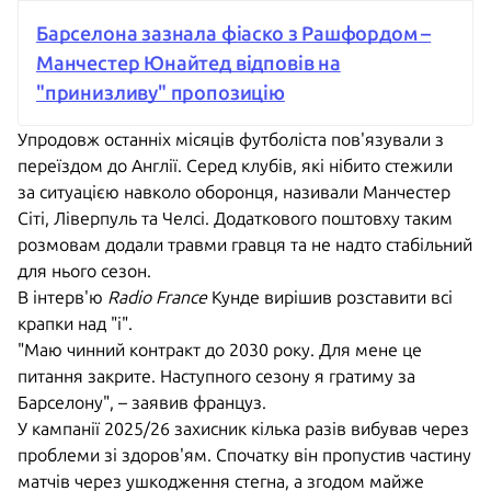
Барселона зазнала фіаско з Рашфордом –
Манчестер Юнайтед відповів на
"принизливу" пропозицію
Упродовж останніх місяців футболіста пов'язували з
переїздом до Англії. Серед клубів, які нібито стежили
за ситуацією навколо оборонця, називали Манчестер
Сіті, Ліверпуль та Челсі. Додаткового поштовху таким
розмовам додали травми гравця та не надто стабільний
для нього сезон.
В інтерв'ю
Radio France
Кунде вирішив розставити всі
крапки над "і".
"Маю чинний контракт до 2030 року. Для мене це
питання закрите. Наступного сезону я гратиму за
Барселону", – заявив француз.
У кампанії 2025/26 захисник кілька разів вибував через
проблеми зі здоров'ям. Спочатку він пропустив частину
матчів через ушкодження стегна, а згодом майже