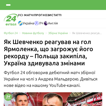
УСІ МАТЧІ
ПРОГНОЗИ
СТАТТІ
Україна
ЛЧ
Англія
Футбол 24
Новини футболу
Збірна України
Як Шевченко реагував на гол Ярмоленка, що загрожує його рекорду – Польща закипіла, Україна здивувала змінами
Як Шевченко реагував на гол
Ярмоленка, що загрожує його
рекорду – Польща закипіла,
Україна здивувала змінами
Футбол 24 обговорив дебютний матч збірної
України на чолі з Андреа Мальдерою. Дивіться
нове відео на нашому YouTube-каналі.