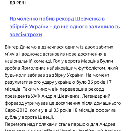
ДО РЕЧІ
Ярмоленко побив рекорд Шевченка в
збірній України – до ще одного залишилось
зовсім трохи
Вінгер Динамо відзначився одним із двох забитих
м'ячів і водночас встановив нове досягнення в
національній команді. Гол у ворота Марціна Булки
зробив Ярмоленка найвіковішим футболістом, який
будь-коли забивав за збірну України. На момент
результативного удару українцю було 36 років і 7
місяців. Таким чином він перевершив рекорд
президента УАФ Андрія Шевченка. Легендарний
форвард утримував це досягнення після домашнього
Євро-2012, коли у віці 35 років і 8 місяців оформив
дубль у ворота Швеції.
Перемога над поляками стала першою для Андреа