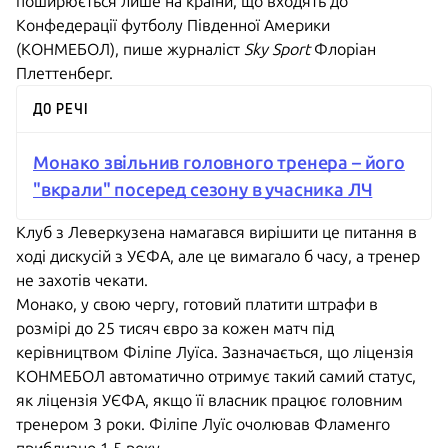
поширюється лише на країни, що входять до
Конфедерації футболу Південної Америки
(КОНМЕБОЛ), пише журналіст
Sky Sport
Флоріан
Плеттенберг.
ДО РЕЧІ
Монако звільнив головного тренера – його
"вкрали" посеред сезону в учасника ЛЧ
Клуб з Леверкузена намагався вирішити це питання в
ході дискусій з УЄФА, але це вимагало б часу, а тренер
не захотів чекати.
Монако, у свою чергу, готовий платити штрафи в
розмірі до 25 тисяч євро за кожен матч під
керівництвом Філіпе Луїса. Зазначається, що ліцензія
КОНМЕБОЛ автоматично отримує такий самий статус,
як ліцензія УЄФА, якщо її власник працює головним
тренером 3 роки. Філіпе Луїс очолював Фламенго