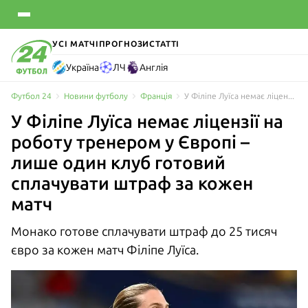
УСІ МАТЧІ
ПРОГНОЗИ
СТАТТІ
Україна
ЛЧ
Англія
Футбол 24
Новини футболу
Франція
У Філіпе Луїса немає ліцензії на роботу тренером у Європі – лише один клуб Європи готовий сплачувати штраф за кожен матч
У Філіпе Луїса немає ліцензії на
роботу тренером у Європі –
лише один клуб готовий
сплачувати штраф за кожен
матч
Монако готове сплачувати штраф до 25 тисяч
євро за кожен матч Філіпе Луїса.