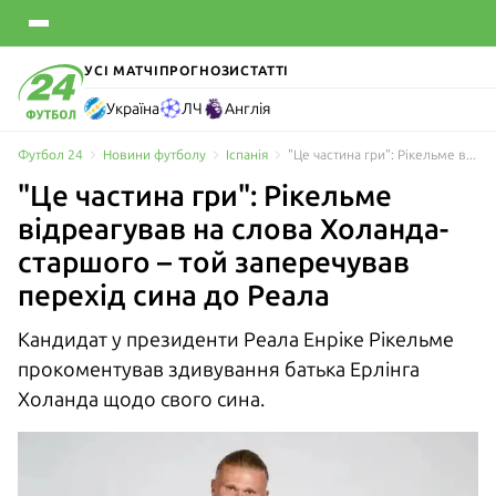
УСІ МАТЧІ
ПРОГНОЗИ
СТАТТІ
Україна
ЛЧ
Англія
Футбол 24
Новини футболу
Іспанія
"Це частина гри": Рікельме відреагував на слова Холанда-старшого – той заперечував перехід сина до Реала
"Це частина гри": Рікельме
відреагував на слова Холанда-
старшого – той заперечував
перехід сина до Реала
Кандидат у президенти Реала Енріке Рікельме
прокоментував здивування батька Ерлінга
Холанда щодо свого сина.