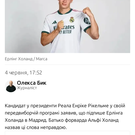
Ерлінг Холанд / Marca
4 червня, 17:52
Олекса Бик
Журналіст
Кандидат у президенти Реала Енріке Рікельме у своїй
передвиборчій програмі заявив, що підпише Ерлінга
Холанда в Мадрид. Батько форварда Альфі Холанд
назвав ці слова неправдою.