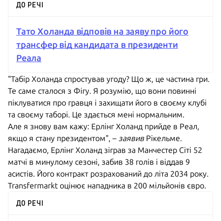
ДО РЕЧІ
Тато Холанда відповів на заяву про його
трансфер від кандидата в президенти
Реала
"Табір Холанда спростував угоду? Що ж, це частина гри.
Те саме сталося з Фігу. Я розумію, що вони повинні
піклуватися про гравця і захищати його в своєму клубі
та своєму таборі. Це здається мені нормальним.
Але я знову вам кажу: Ерлінг Холанд прийде в Реал,
якщо я стану президентом", –
заявив
Рікельме.
Нагадаємо, Ерлінг Холанд зіграв за Манчестер Сіті 52
матчі в минулому сезоні, забив 38 голів і віддав 9
асистів. Його контракт розрахований до літа 2034 року.
Transfermarkt оцінює нападника в 200 мільйонів євро.
ДО РЕЧІ