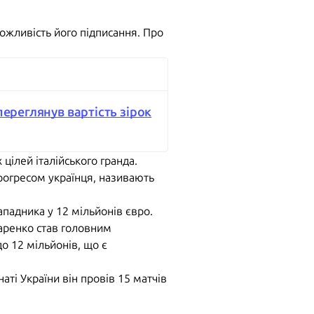
жливість його підписання. Про
переглянув вартість зірок
цілей італійського гранда.
прогресом українця, називають
падника у 12 мільйонів євро.
аренко став головним
о 12 мільйонів, що є
аті України він провів 15 матчів