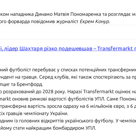
тком нападника Динамо Матвія Пономаренка та розглядає мо
ького форварда повідомив журналіст
Екрем Конур
.
і, лідер Шахтаря різко подешевшав – Transfermarkt 
ний футболіст перебуває у списках потенційних трансферних 
ндент на гравця. Серед клубів, які також спостерігають за 
пциг та Брентфорд.
розрахований до 2028 року. Наразі Transfermarkt оцінює на
arkt оновив ринкові вартості футболістів УПЛ. Саме Поном
ансферна вартість зросла одразу на 6 мільйонів євро, з 6 д
х гравців чемпіонату України.
ним із головних відкриттів українського футболу. У чемпіон
ло йому стати найкращим бомбардиром УПЛ.