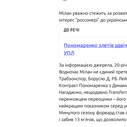
Мілан уважно стежить за розви
інтерес "россонері" до українс
ДО РЕЧІ
Пономаренко злетів удвіч
УПЛ
За інформацією джерела, 20-річ
Водночас Мілан не єдиний прете
Трабзонспор, Борусію Д, РБ Лей
Контракт Пономаренка з Динамо 
Нагадаємо, нещодавно Transferm
переможцем переоцінки – його тр
найкращим показником серед усі
Минулого сезону форвард став од
і забив 13 м'ячів, що дозволи