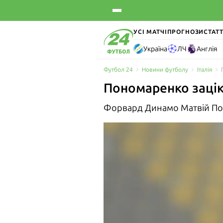
УСІ МАТЧІ
ПРОГНОЗИ
СТАТТ
Україна
ЛЧ
Англія
Футбол 24
Новини футболу
Італія
Пономаренко зацік
Форвард Динамо Матвій Пон