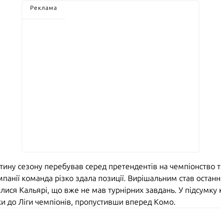
Реклама
тину сезону перебував серед претендентів на чемпіонство т
мпанії команда різко здала позиції. Вирішальним став останні
илися Кальярі, що вже не мав турнірних завдань. У підсумк
ки до Ліги чемпіонів, пропустивши вперед Комо.