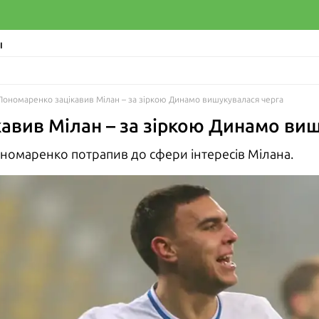
І
Пономаренко зацікавив Мілан – за зіркою Динамо вишукувалася черга
авив Мілан – за зіркою Динамо виш
омаренко потрапив до сфери інтересів Мілана.