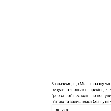
Зазначимо, що Мілан значну час
результати, однак наприкінці ка
"россонері" несподівано поступ
п'ятою та залишилася без путів
ДО РЕЧІ