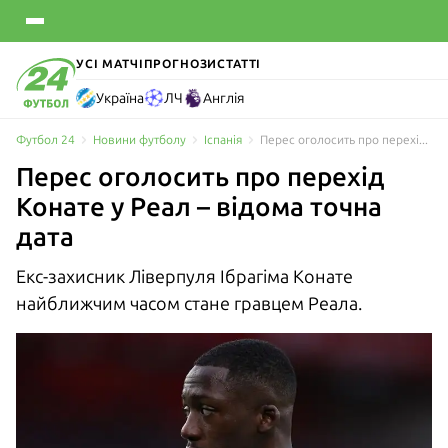
УСІ МАТЧІ
ПРОГНОЗИ
СТАТТІ
Україна
ЛЧ
Англія
Футбол 24
Новини футболу
Іспанія
Перес оголосить про перехід Конате у Реал – відома точна дата
Перес оголосить про перехід
Конате у Реал – відома точна
дата
Екс-захисник Ліверпуля Ібрагіма Конате
найближчим часом стане гравцем Реала.