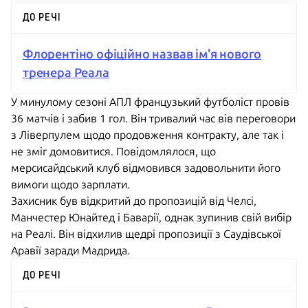
ДО РЕЧІ
Флорентіно офіційно назвав ім'я нового
тренера Реала
У минулому сезоні АПЛ французький футболіст провів
36 матчів і забив 1 гол. Він тривалий час вів переговори
з Ліверпулем щодо продовження контракту, але так і
не зміг домовитися. Повідомлялося, що
мерсисайдський клуб відмовився задовольнити його
вимоги щодо зарплати.
Захисник був відкритий до пропозицій від Челсі,
Манчестер Юнайтед і Баварії, однак зупинив свій вибір
на Реалі. Він відхилив щедрі пропозиції з Саудівської
Аравії заради Мадрида.
ДО РЕЧІ