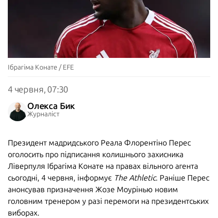
Ібрагіма Конате / EFE
4 червня, 07:30
Олекса Бик
Журналіст
Президент мадридського Реала Флорентіно Перес
оголосить про підписання колишнього захисника
Ліверпуля Ібрагіма Конате на правах вільного агента
сьогодні, 4 червня, інформує
The Athletic
. Раніше Перес
анонсував призначення Жозе Моурінью новим
головним тренером у разі перемоги на президентських
виборах.