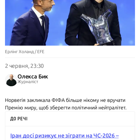
Ерлінг Холанд / EFE
2 червня, 23:30
Олекса Бик
Журналіст
Норвегія закликала ФІФА більше нікому не вручати
Премію миру, щоб зберегти політичний нейтралітет.
ДО РЕЧІ
Іран досі ризикує не зіграти на ЧС-2026 –