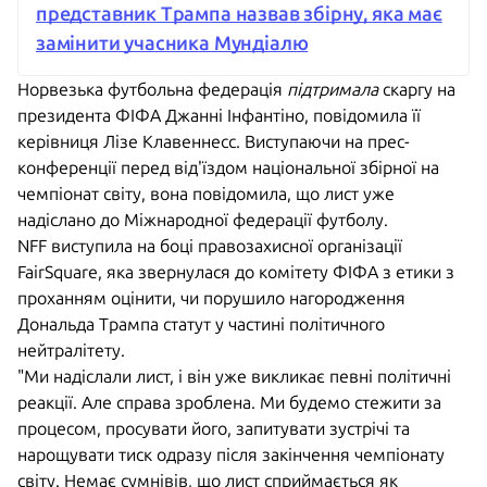
представник Трампа назвав збірну, яка має
замінити учасника Мундіалю
Норвезька футбольна федерація
підтримала
скаргу на
президента ФІФА Джанні Інфантіно, повідомила її
керівниця Лізе Клавеннесс. Виступаючи на прес-
конференції перед від'їздом національної збірної на
чемпіонат світу, вона повідомила, що лист уже
надіслано до Міжнародної федерації футболу.
NFF виступила на боці правозахисної організації
FairSquare, яка звернулася до комітету ФІФА з етики з
проханням оцінити, чи порушило нагородження
Дональда Трампа статут у частині політичного
нейтралітету.
"Ми надіслали лист, і він уже викликає певні політичні
реакції. Але справа зроблена. Ми будемо стежити за
процесом, просувати його, запитувати зустрічі та
нарощувати тиск одразу після закінчення чемпіонату
світу. Немає сумнівів, що лист сприймається як