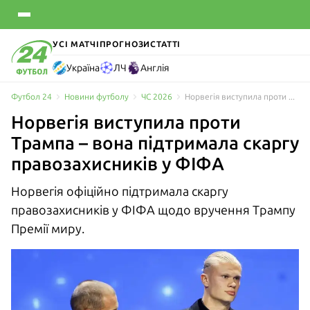
УСІ МАТЧІ
ПРОГНОЗИ
СТАТТІ
Україна
ЛЧ
Англія
Футбол 24
Новини футболу
ЧС 2026
Норвегія виступила проти Трампа – вона підтримала скаргу правозахисників у ФІФА
Норвегія виступила проти
Трампа – вона підтримала скаргу
правозахисників у ФІФА
Норвегія офіційно підтримала скаргу
правозахисників у ФІФА щодо вручення Трампу
Премії миру.