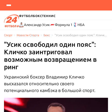
ФУТБОЛ
БОКС
ТЕННИС
Александр Усик
Формула 1
НБА
Спорт
Новости Cпорта
Бокс
"Усик освободил один пояс": Кличко заинтриговал возможным возвращением в ринг
"Усик освободил один пояс":
Кличко заинтриговал
возможным возвращением в
ринг
Украинский боксер Владимир Кличко
высказался относительно своего
потенциального камбэка в большой спорт.