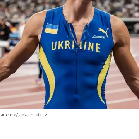
ram.com/sanya_onufriev