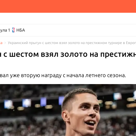
ула 1
НБА
ка
Украинский прыгун с шестом взял золото на престижном турнире в Евро
 с шестом взял золото на престиж
л уже вторую награду с начала летнего сезона.