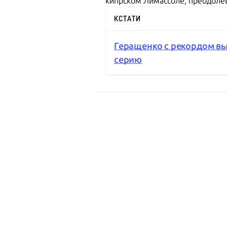
кипрском Лимассоле, преодолев
КСТАТИ
Геращенко с рекордом вы
серию