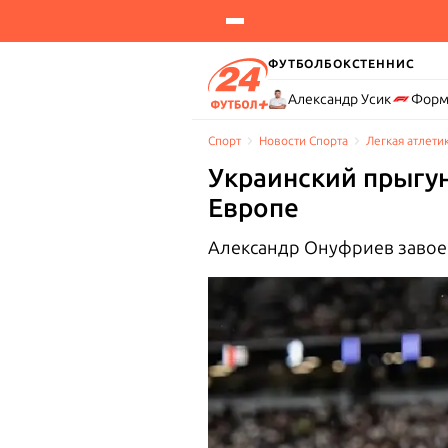
ФУТБОЛ
БОКС
ТЕННИС
Александр Усик
Форм
Спорт
Новости Cпорта
Легкая атлети
Украинский прыгун
Европе
Александр Онуфриев завоева