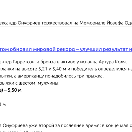
лександр Онуфриев торжествовал на Мемориале Йозефа Од
том обновил мировой рекорд – улучшил результат н
тер Гарретсон, а бронза в активе у испанца Артура Коля.
планки на высоте 5,21 и 5,40 м и победитель определился н
пытки, а американцу понадобилось три прыжка.
рыжки с шестом, мужчины:
) – 5,50 м
0 м
я Онуфриева уже второй за последнее время: в конце мая о