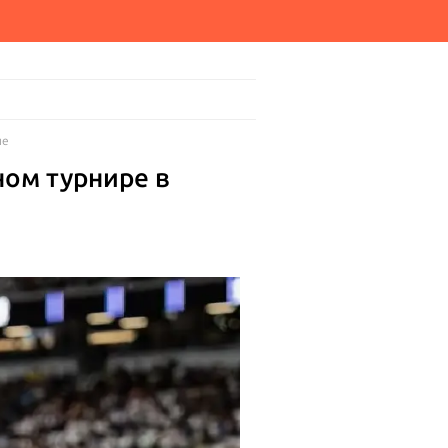
пе
ном турнире в