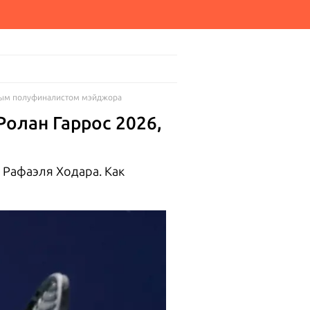
рвым полуфиналистом мэйджора
олан Гаррос 2026,
 Рафаэля Ходара. Как