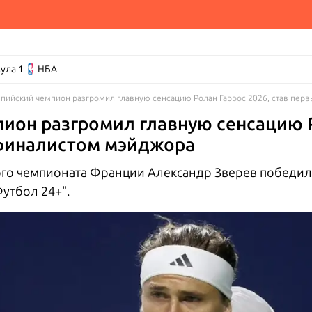
ула 1
НБА
пийский чемпион разгромил главную сенсацию Ролан Гаррос 2026, став пе
ион разгромил главную сенсацию Р
финалистом мэйджора
ого чемпионата Франции Александр Зверев победил
Футбол 24+".