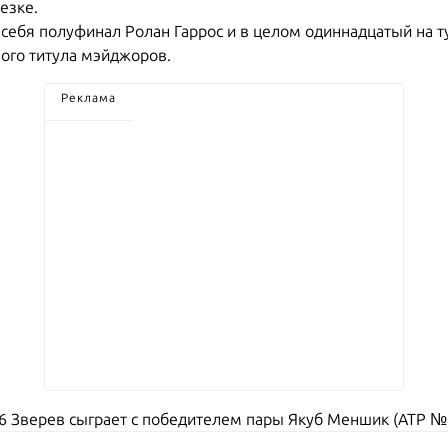
езке.
себя полуфинал Ролан Гаррос и в целом одиннадцатый на ту
дного титула мэйджоров.
Реклама
6 Зверев сыграет с победителем пары Якуб Меншик (ATP № 