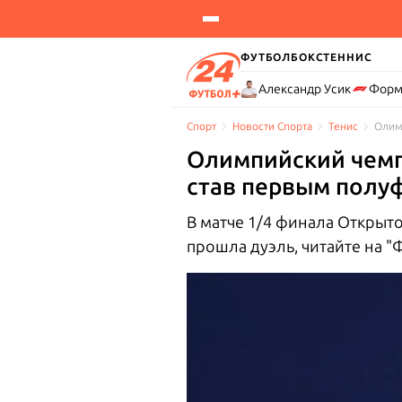
ФУТБОЛ
БОКС
ТЕННИС
Александр Усик
Форм
Спорт
Новости Cпорта
Тенис
Олим
Олимпийский чемп
став первым полу
В матче 1/4 финала Открыт
прошла дуэль, читайте на "