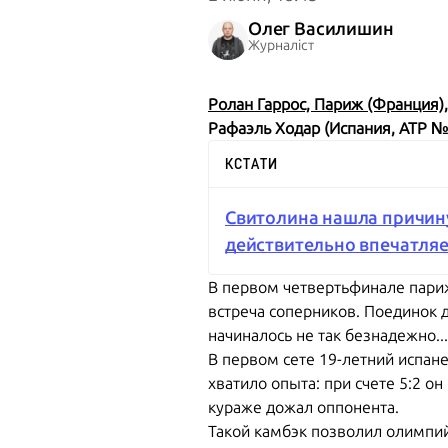
Олег Василишин
Журналіст
Ролан Гаррос, Париж (Франция),
Рафаэль Ходар (Испания, АТР № 29
КСТАТИ
Свитолина нашла причину
действительно впечатляе
В первом четвертьфинале париж
встреча соперников. Поединок 
начиналось не так безнадежно...
В первом сете 19-летний испан
хватило опыта: при счете 5:2 он
кураже дожал оппонента.
Такой камбэк позволил олимпий