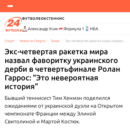
ФУТБОЛ
БОКС
ТЕННИС
Александр Усик
Формула 1
НБА
Спорт
Новости Cпорта
Тенис
Экс-четвертая ракетка мира назвал фаворитку украинского дерби в четвертьфинале Ролан Гаррос: "Это невероятная история"
Экс-четвертая ракетка мира
назвал фаворитку украинского
дерби в четвертьфинале Ролан
Гаррос: "Это невероятная
история"
Бывший теннисист Тим Хенмэн поделился
ожиданиями от украинской дуэли на Открытом
чемпионате Франции между Элиной
Свитолиной и Мартой Костюк.