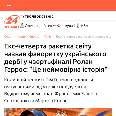
ФУТБОЛ
БОКС
ТЕНІС
Олександр Усик
Формула 1
НБА
Спорт
Новини Спорту
Теніс
Екс-четверта ракетка світу назвав фаворитку українського дербі у чвертьфіналі Ролан Гаррос: "Це неймовірна історія"
Екс-четверта ракетка світу
назвав фаворитку українського
дербі у чвертьфіналі Ролан
Гаррос: "Це неймовірна історія"
Колишній тенісист Тім Генман поділився
очікуваннями від української дуелі на
Відкритому чемпіонаті Франції між Еліною
Світоліною та Мартою Костюк.