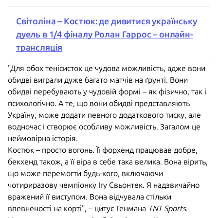
Світоліна – Костюк: де дивитися українську
дуель в 1/4 фіналу Ролан Гаррос – онлайн-
трансляція
"Для обох тенісисток це чудова можливість, адже вони
обидві виграли дуже багато матчів на ґрунті. Вони
обидві перебувають у чудовій формі – як фізично, так і
психологічно. А те, що вони обидві представляють
Україну, може додати певного додаткового тиску, але
водночас і створює особливу можливість. Загалом це
неймовірна історія.
Костюк – просто вогонь. Її форхенд працював добре,
бекхенд також, а її віра в себе така велика. Вона вірить,
що може перемогти будь-кого, включаючи
чотириразову чемпіонку Ігу Свьонтек. Я надзвичайно
вражений її виступом. Вона відчувала стільки
впевненості на корті", – цитує Генмана
TNT Sports
.