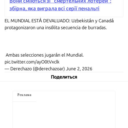
Вони сміються зі "смертельних лотерей":
збірна, яка виграла всі серії пенальті
EL MUNDIAL ESTÁ DEVALUADO: Uzbekistán y Canadá
protagonizaron una insólita secuencia de burradas.
️ Ambas selecciones jugarán el Mundial.
pic.twitter.com/ayO0tVxclk
— Derechazo (@derechazoar)
June 2, 2026
Поделиться
Реклама