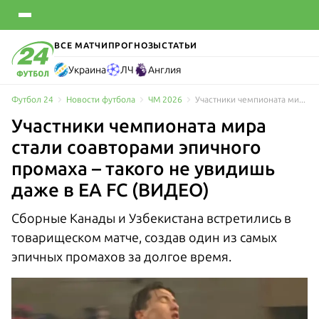
ВСЕ МАТЧИ
ПРОГНОЗЫ
СТАТЬИ
Украина
ЛЧ
Англия
Футбол 24
Новости футбола
ЧМ 2026
Участники чемпионата мира стали соавторами эпичного промаха – такого не увидишь даже в EA FC (ВИДЕО)
Участники чемпионата мира
стали соавторами эпичного
промаха – такого не увидишь
даже в EA FC (ВИДЕО)
Сборные Канады и Узбекистана встретились в
товарищеском матче, создав один из самых
эпичных промахов за долгое время.