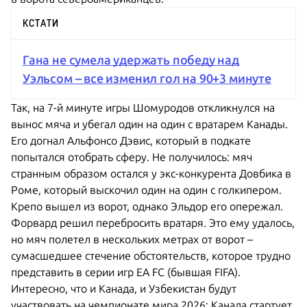
КСТАТИ
Гана не сумела удержать победу над
Уэльсом – все изменил гол на 90+3 минуте
Так, на 7-й минуте игры Шомуродов откликнулся на
вынос мяча и убегал один на один с вратарем Канады.
Его догнал Альфонсо Дэвис, который в подкате
попытался отобрать сферу. Не получилось: мяч
странным образом остался у экс-конкурента Довбика в
Роме, который выскочил один на один с голкипером.
Крепо вышел из ворот, однако Эльдор его опережал.
Форвард решил перебросить вратаря. Это ему удалось,
но мяч полетел в нескольких метрах от ворот –
сумасшедшее стечение обстоятельств, которое трудно
представить в серии игр EA FC (бывшая FIFA).
Интересно, что и Канада, и Узбекистан будут
участвовать на чемпионате мира 2026: Канада стартует