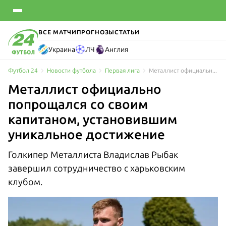
ВСЕ МАТЧИ
ПРОГНОЗЫ
СТАТЬИ
Украина
ЛЧ
Англия
Футбол 24
Новости футбола
Первая лига
Металлист официально попрощался со своим капитаном, установившим уникальное достижение
Металлист официально
попрощался со своим
капитаном, установившим
уникальное достижение
Голкипер Металлиста Владислав Рыбак
завершил сотрудничество с харьковским
клубом.