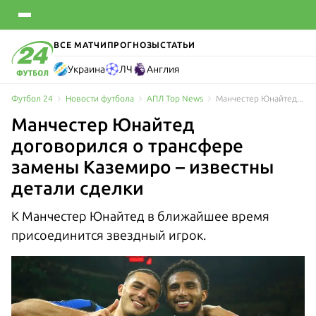
ВСЕ МАТЧИ
ПРОГНОЗЫ
СТАТЬИ
Украина
ЛЧ
Англия
Футбол 24
Новости футбола
АПЛ Top News
Манчестер Юнайтед договорился о трансфере замены Каземиро – известны детали сделки
Манчестер Юнайтед
договорился о трансфере
замены Каземиро – известны
детали сделки
К Манчестер Юнайтед в ближайшее время
присоединится звездный игрок.