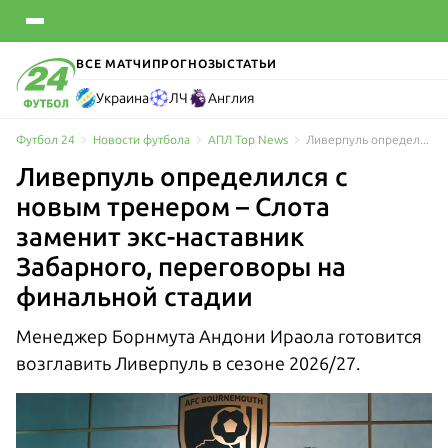
ВСЕ МАТЧИ
ПРОГНОЗЫ
СТАТЬИ
Украина
ЛЧ
Англия
Футбол 24
Новости футбола
АПЛ Top News
Ливерпуль определился с новым тренером – Слота заменит экс-наставник Забарного
Ливерпуль определился с
новым тренером – Слота
заменит экс-наставник
Забарного, переговоры на
финальной стадии
Менеджер Борнмута Андони Ираола готовится
возглавить Ливерпуль в сезоне 2026/27.