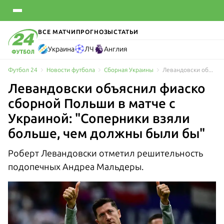
ВСЕ МАТЧИ
ПРОГНОЗЫ
СТАТЬИ
Украина
ЛЧ
Англия
Футбол 24
Новости футбола
Сборная Украины
Левандовски объяснил фиаско сборной Польши в матче с Украиной: "Соперники взяли больше, чем должны были бы"
Левандовски объяснил фиаско
сборной Польши в матче с
Украиной: "Соперники взяли
больше, чем должны были бы"
Роберт Левандовски отметил решительность
подопечных Андреа Мальдеры.