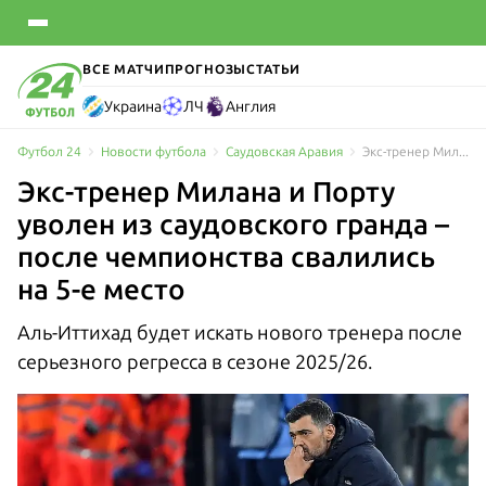
ВСЕ МАТЧИ
ПРОГНОЗЫ
СТАТЬИ
Украина
ЛЧ
Англия
Футбол 24
Новости футбола
Саудовская Аравия
Экс-тренер Милана и Порту уволен из саудовского гранда – после чемпионства свалились на 5-е место
Экс-тренер Милана и Порту
уволен из саудовского гранда –
после чемпионства свалились
на 5-е место
Аль-Иттихад будет искать нового тренера после
серьезного регресса в сезоне 2025/26.