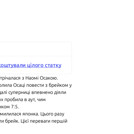
коштували цілого статку
стрічалася з Наомі Осакою.
волила Осаці повести з брейком у
далі суперниці впевнено діяли
ях пробила в аут, чим
ком 7:5.
помилилася японка. Цього разу
ти брейк. Цієї переваги першій