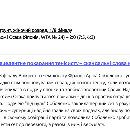
ґрунт, жіночий розряд, 1/8 фіналу
аомі Осака
(Японія, WTA № 24) – 2:0 (7:5, 6:3)
ецедентне покарання тенісисту – скандальні слова 
8 фіналу Відкритого чемпіонату Франції Аріна Соболенко зу
адію всім поціновувачам справді жіночого тенісу, коли доз
о вчепилася в подачу японки та зробила зворотний брейк. На
у геймі Осака припустилася помилки – двічі в простих ситуаці
. Подачею "під нуль" Соболенко закрила перший сет з рахун
жим – суперниці надійно грали на своїх подачах, але знову 
чі в сьомому розіграші партії та дозволила Соболенко зроби
ести сет до перемоги, а разом із ним і весь матч.