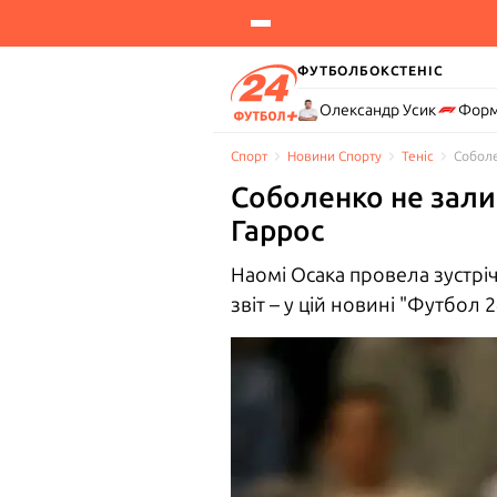
ФУТБОЛ
БОКС
ТЕНІС
Олександр Усик
Форм
Спорт
Новини Спорту
Теніс
Соболе
Соболенко не залиш
Гаррос
Наомі Осака провела зустріч
звіт – у цій новині "Футбол 2