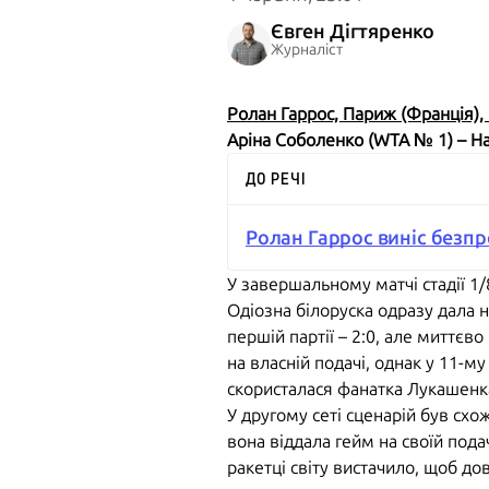
Євген Дігтяренко
Журналіст
Ролан Гаррос, Париж (Франція), 
Аріна Соболенко (WTA № 1) – Н
ДО РЕЧІ
Ролан Гаррос виніс безпр
У завершальному матчі стадії 1/
Одіозна білоруска одразу дала н
першій партії – 2:0, але миттєв
на власній подачі, однак у 11-м
скористалася фанатка Лукашенка
У другому сеті сценарій був схо
вона віддала гейм на своїй пода
ракетці світу вистачило, щоб дов