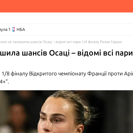
ула 1
НБА
нко не залишила шансів Осаці – відомі всі пари 1/4 фіналу Ролан Гаррос
ила шансів Осаці – відомі всі пари
 1/8 фіналу Відкритого чемпіонату Франції проти Ар
4+".