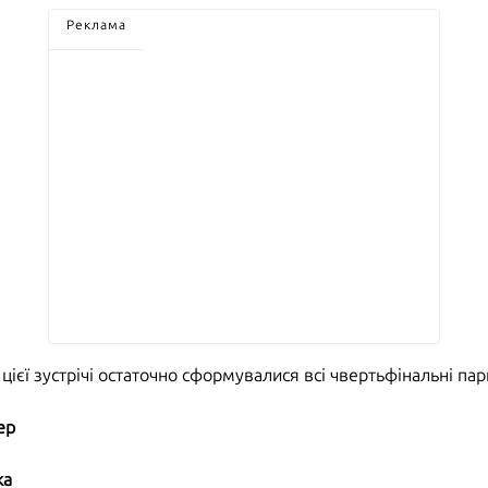
Реклама
цієї зустрічі остаточно сформувалися всі чвертьфінальні па
ер
ка