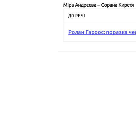
Міра Андрєєва – Сорана Кирстя
ДО РЕЧІ
Ролан Гаррос: поразка че