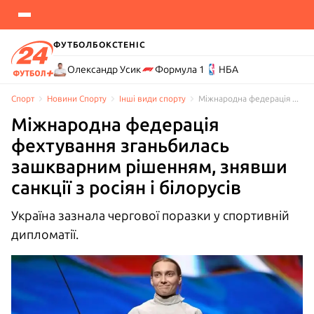
ФУТБОЛ
БОКС
ТЕНІС
Олександр Усик
Формула 1
НБА
Спорт
Новини Спорту
Інші види спорту
Міжнародна федерація фехтування зганьбилась зашкварним рішенням, знявши санкції з росіян і білорусів
Міжнародна федерація
фехтування зганьбилась
зашкварним рішенням, знявши
санкції з росіян і білорусів
Україна зазнала чергової поразки у спортивній
дипломатії.