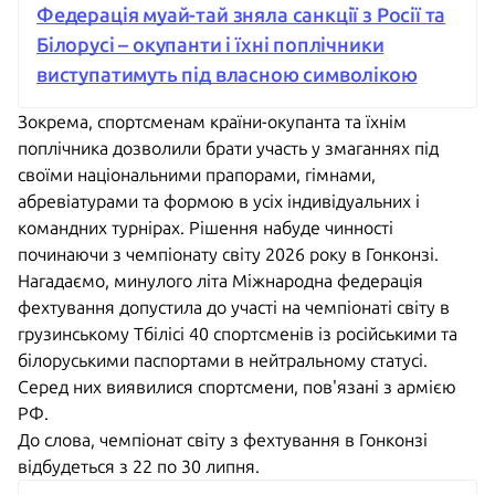
Федерація муай-тай зняла санкції з Росії та
Білорусі – окупанти і їхні поплічники
виступатимуть під власною символікою
Зокрема, спортсменам країни-окупанта та їхнім
поплічника дозволили брати участь у змаганнях під
своїми національними прапорами, гімнами,
абревіатурами та формою в усіх індивідуальних і
командних турнірах. Рішення набуде чинності
починаючи з чемпіонату світу 2026 року в Гонконзі.
Нагадаємо, минулого літа Міжнародна федерація
фехтування допустила до участі на чемпіонаті світу в
грузинському Тбілісі 40 спортсменів із російськими та
білоруськими паспортами в нейтральному статусі.
Серед них виявилися спортсмени, пов'язані з армією
РФ.
До слова, чемпіонат світу з фехтування в Гонконзі
відбудеться з 22 по 30 липня.